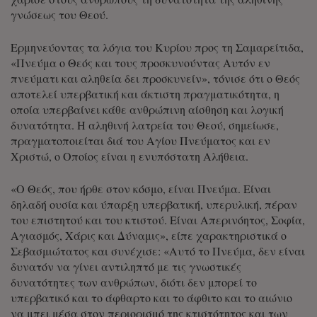
γνώσεως του Θεού.
Ερμηνεύοντας τα λόγια του Κυρίου προς τη Σαμαρείτιδα,
«Πνεύμα ο Θεός και τους προσκυνούντας Αυτόν εν
πνεύματι και αληθεία δει προσκυνείν», τόνισε ότι ο Θεός
αποτελεί υπερβατική και άκτιστη πραγματικότητα, η
οποία υπερβαίνει κάθε ανθρώπινη αίσθηση και λογική
δυνατότητα. Η αληθινή λατρεία του Θεού, σημείωσε,
πραγματοποιείται διά του Αγίου Πνεύματος και εν
Χριστώ, ο Οποίος είναι η ενυπόστατη Αλήθεια.
«Ο Θεός, που ήρθε στον κόσμο, είναι Πνεύμα. Είναι
δηλαδή ουσία και ύπαρξη υπερβατική, υπερυλική, πέραν
του επιστητού και του κτιστού. Είναι Απερινόητος, Σοφία,
Αγιασμός, Χάρις και Δύναμις», είπε χαρακτηριστικά ο
Σεβασμιώτατος και συνέχισε: «Αυτό το Πνεύμα, δεν είναι
δυνατόν να γίνει αντιληπτό με τις γνωστικές
δυνατότητες των ανθρώπων, διότι δεν μπορεί το
υπερβατικό και το άφθαρτο και το άφθιτο και το αιώνιο
να μπει μέσα στον περιορισμό της κτιστότητος και των