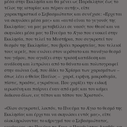
μέσα στην Εκκλησία και θα μένει ως Παράκλητος έως το
τέλος της ιστορίας και πέραν αυτής», είπε
χαρακτηριστικά ο Σεβασμιώτατος και συνέχισε: «Έρχεται
να σκηνώσει μέσα μας» και «αυτό είναι το γεγονός της
Εκκλησίας: να μας μεταβάλλει σε ναούς του Θεού και να
σκηνώσει μέσα μας το Πνεύμα το Άγιο που ενοικεί στην
Εκκλησία, που τελεί τα Μυστήρια, που συγκροτεί τον
θεσμόν της Εκκλησίας, που βρύει προφητείας, που τελειοί
τους ιερείς, που ενώνει στον ιερότατο και πανάγιο θεσμό
του γάμου, που αγιάζει στην τρισσή κατάδυση και
ανάδυση και λυτρώνει από το θάνατο και πολιτογραφεί
στην αιώνια ζωή, που δίδει το Χρίσμα των χαρισμάτων –
όπως λέει ο Θείος Παύλος – χαρά, ειρήνη, μακροθυμία,
πίστις, πραότις, εγκράτεια. Που χαρίζει την ειδική
ιερωσύνη και παίρνει έναν από εμάς και τον κάμει
διάκονο όλων, εις τύπον και τόπον του Χριστού».
«Όλον συγκροτεί, λοιπόν, το Πνεύμα το Άγιο το θεσμό της
Εκκλησίας και έρχεται να σκηνώσει εντός μας», είπε
ολοκληρώνοντας το κήρυγμά του ο Σεβασμιώτατος,
ευχόμενος «το Πνεύμα το Άγιο, ο Παράκλητος Αγαθός, να