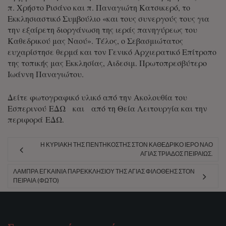
π. Χρήστο Ρισάνο και π. Παναγιώτη Κατσικερό, το
Εκκλησιαστικό Συμβούλιο «και τους συνεργούς τους για
την εξαίρετη διοργάνωση της ιεράς πανηγύρεως του
Καθεδρικού μας Ναού». Τέλος, ο Σεβασμιώτατος
ευχαρίστησε θερμά και τον Γενικό Αρχιερατικό Επίτροπο
της τοπικής μας Εκκλησίας, Αιδεσιμ. Πρωτοπρεσβύτερο
Ιωάννη Παναγιώτου.
Δείτε φωτογραφικό υλικό από την Ακολουθία του
Εσπερινού
ΕΔΩ
και από τη Θεία Λειτουργία και την
περιφορά
ΕΔΩ
.
Η ΚΥΡΙΑΚΉ ΤΗΣ ΠΕΝΤΗΚΟΣΤΉΣ ΣΤΟΝ ΚΑΘΕΔΡΙΚΌ ΙΕΡΌ ΝΑΌ
ΑΓΊΑΣ ΤΡΙΆΔΟΣ ΠΕΙΡΑΙΏΣ.
ΛΑΜΠΡΆ ΕΓΚΑΊΝΙΑ ΠΑΡΕΚΚΛΗΣΊΟΥ ΤΗΣ ΑΓΊΑΣ ΦΙΛΟΘΈΗΣ ΣΤΟΝ
ΠΕΙΡΑΙΆ (ΦΩΤΟ)