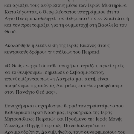
και αγιάζει τους ανθρώπους μέσω των Ιερών Μυστηρίων.
Καταλήγοντας, ο Θεοφιλέστατος υπογράμμισε ότι το
Άγιο Πνεύμα καθοδηγεί τον άνθρωπο στην εν Χριστώ ζωή
και τον προετοιμάζει για τη συμμετοχή στη Βασιλεία του
Θεού.
Ακολούθησε η λιτάνευση της Ιεράς Εικόνος στους
κεντρικούς δρόμους της πόλεως του Πειραιά.
«Ο Θεός ενεργεί σε κάθε εποχή και αγιάζει, αρκεί εμείς
να το θελήσουμε», σημείωσε ο Σεβασμιώτατος,
υπενθυμίζοντας πως «η Λατρεία μας αυτή, είναι
προμήνυμα της αιώνιας Λατρείας που θα προσφέρουμε
στον Πανάγιο Θεό μας».
Συνεχάρη και ευχαρίστησε θερμά τον προϊστάμενο του
Καθεδρικού Ιερού Ναού μας, Ιεροκήρυκα της Ιεράς
Μητροπόλεως Πειραιώς και Ηγούμενο της Ιεράς Μονής
Ζωοδόχου Πηγής Πειραιώς, Πανοσιολογιώτατο
Αρχιμανδρίτη π. Δανιήλ Ψωίνο, τους συνεφημερίους του