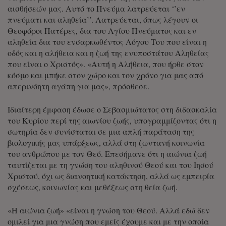
αισθήσεών μας. Αυτό το Πνεύμα λατρεύεται ‘’εν
πνεύματι και αληθεία’’. Λατρεύεται, όπως λέγουν οι
Θεοφόροι Πατέρες, δια του Αγίου Πνεύματος και εν
αληθεία δια του ενσαρκωθέντος Λόγου Του που είναι η
οδός και η αλήθεια και η ζωή της ενυποστάτου Αληθείας
που είναι ο Χριστός». «Αυτή η Αλήθεια, που ήρθε στον
κόσμο και μπήκε στον χώρο και τον χρόνο για μας από
απερινόητη αγάπη για μας», πρόσθεσε.
Ιδιαίτερη έμφαση έδωσε ο Σεβασμιώτατος στη διδασκαλία
του Κυρίου περί της αιωνίου ζωής, υπογραμμίζοντας ότι η
σωτηρία δεν συνίσταται σε μια απλή παράταση της
βιολογικής μας υπάρξεως, αλλά στη ζωντανή κοινωνία
του ανθρώπου με τον Θεό. Επεσήμανε ότι η αιώνια ζωή
ταυτίζεται με τη γνώση του αληθινού Θεού και του Ιησού
Χριστού, όχι ως διανοητική κατάκτηση, αλλά ως εμπειρία
σχέσεως, κοινωνίας και μεθέξεως στη θεία ζωή.
«Η αιώνια ζωή» «είναι η γνώση του Θεού. Αλλά εδώ δεν
ομιλεί για μια γνώση που εμείς έχουμε και με την οποία