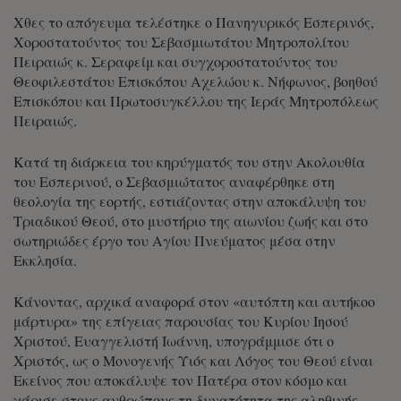
Χθες το απόγευμα τελέστηκε ο Πανηγυρικός Εσπερινός,
Χοροστατούντος του Σεβασμιωτάτου Μητροπολίτου
Πειραιώς κ. Σεραφείμ και συγχοροστατούντος του
Θεοφιλεστάτου Επισκόπου Αχελώου κ. Νήφωνος, βοηθού
Επισκόπου και Πρωτοσυγκέλλου της Ιεράς Μητροπόλεως
Πειραιώς.
Κατά τη διάρκεια του κηρύγματός του στην Ακολουθία
του Εσπερινού, ο Σεβασμιώτατος αναφέρθηκε στη
θεολογία της εορτής, εστιάζοντας στην αποκάλυψη του
Τριαδικού Θεού, στο μυστήριο της αιωνίου ζωής και στο
σωτηριώδες έργο του Αγίου Πνεύματος μέσα στην
Εκκλησία.
Κάνοντας, αρχικά αναφορά στον «αυτόπτη και αυτήκοο
μάρτυρα» της επίγειας παρουσίας του Κυρίου Ιησού
Χριστού, Ευαγγελιστή Ιωάννη, υπογράμμισε ότι ο
Χριστός, ως ο Μονογενής Υιός και Λόγος του Θεού είναι
Εκείνος που αποκάλυψε τον Πατέρα στον κόσμο και
χάρισε στους ανθρώπους τη δυνατότητα της αληθινής