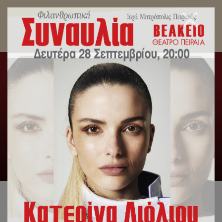
Μητροπολίτης Πειραιώς: Το Πανάγιο Πνεύμα
μένει μέσα στην Εκκλησία και θα μένει ως
Παράκλητος έως το τέλος της ιστορίας και πέραν
αυτής.
Αρχική
/
Γενική Κατηγορία
,
Δελτία Τύπου
,
Λατρευτική
Ζωή
/
Μητροπολίτης Πειραιώς: Το Πανάγιο Πνεύμα μένει
μέσα στην Εκκλησία και θα μένει ως Παράκλητος έως το τέλος