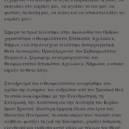
σκηνώσει στις καρδιές μας, να αγιάσει το νου μας, να
φωτίσει τη σκέψη μας, να σώσει και να αποκαταλλάξει τις
καρδιές μας».
Σήμερα το πρωί τελέστηκε στην Ακολουθία του Όρθρου
χοροστάτησε ο Θεοφιλέστατος Επίσκοπος Αχελώου κ.
Νήφων, ενώ στη συνέχεια τελέστηκε δισαρχιερατική
Θεία Λειτουργία, Προεξάρχοντος του Σεβασμιωτάτου
Πειραιώς κ. Σεραφείμ, συνιερουργούντος του
Θεοφιλεστάτου Επισκόπου Αχελώου κ. Νήφωνος, ο οποίος
κήρυξε το Θείο Λόγο.
Στο κήρυγμά του ο Θεοφιλέστατος αναφέρθηκε στο
σχέδιο της σωτηρίας του ανθρώπου από τον Τριαδικό Θεό,
το οποίο ολοκληρώθηκε με την Ενανθρώπηση, τη
Σταύρωση, την Ανάσταση και την Ανάληψη του Κυρίου
Ιησού Χριστού. Ιδιαίτερη έμφαση έδωσε στο έργο του
Παναγίου Πνεύματος, το οποίο οδηγεί τους πιστούς στην
αλήθεια, φωτίζει τη ζωή της Εκκλησίας, χαρίζει διάκριση,
ελευθερία και υιοθεσία κατά χάριν ως τέκνων του Θεού