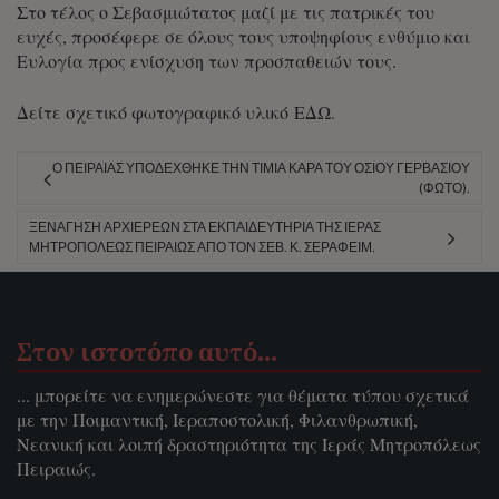
Στο τέλος ο Σεβασμιώτατος μαζί με τις πατρικές του
ευχές, προσέφερε σε όλους τους υποψηφίους ενθύμιο και
Ευλογία προς ενίσχυση των προσπαθειών τους.
Δείτε σχετικό φωτογραφικό υλικό
ΕΔΩ
.
Ο ΠΕΙΡΑΙΆΣ ΥΠΟΔΈΧΘΗΚΕ ΤΗΝ ΤΙΜΊΑ ΚΆΡΑ ΤΟΥ ΟΣΊΟΥ ΓΕΡΒΑΣΊΟΥ
(ΦΩΤΟ).
ΞΕΝΆΓΗΣΗ ΑΡΧΙΕΡΈΩΝ ΣΤΑ ΕΚΠΑΙΔΕΥΤΉΡΙΑ ΤΗΣ ΙΕΡΆΣ
ΜΗΤΡΟΠΌΛΕΩΣ ΠΕΙΡΑΙΏΣ ΑΠΌ ΤΟΝ ΣΕΒ. Κ. ΣΕΡΑΦΕΊΜ.
Στον ιστοτόπο αυτό…
... μπορείτε να ενημερώνεστε για θέματα τύπου σχετικά
με την Ποιμαντική, Ιεραποστολική, Φιλανθρωπική,
Νεανική και λοιπή δραστηριότητα της Ιεράς Μητροπόλεως
Πειραιώς.