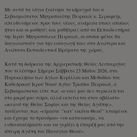
Με αυτά τα λόγια ξεκίνησε το κήρυγμά του ο
Σεβασμιώτατος Μητροπολίτης Πειραιώς κ. Σεραφείμ,
απευθυνόμενος προς τους νέους, ανάμεσα στους οποίους
ήταν και οι μαθητές και μαθήτριες από τα Εκπαιδευτήρια
της Ιεράς Μητροπόλεως Πειραιώς, οι οποίοι φέτος θα
διαγωνιστούν για την εισαγωγή τους στα Ανώτερα και
Ανώτατα Εκπαιδευτικά Ιδρύματα της χώρας.
Κατά τη διάρκεια της Αρχιερατικής Θείας Λειτουργίας
που τελέστηκε Σήμερα Σάββατο 23 Μαΐου 2026, στο
Παρεκκλήσιο των Αγίων Κυρίλλου και Μεθοδίου του
Καθεδρικού Ιερού Ναού Αγίας Τριάδος Πειραιώς, ο
Σεβασμιώτατος είπε πως «ο νους μας δεν περικλείεται
στο μικρό μας σώμα, αλλά εκτείνεται στον αβόλιστο
ωκεανό της Θείας Σοφίας και της Θείας Αγάπης»,
τονίζοντας πως «είμαστε ‘’κατ’ εικόνα Θεού’’ κτισμένοι
και έχουμε το προνόμιο» «να κατανοούμε, να
ενθουσιαζόμαστε και να γεμίζει η ύπαρξή μας από την
άπειρη Αγάπη του Παναγίου Θεού».