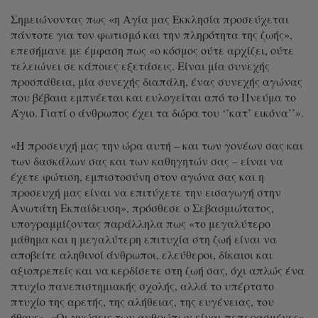
Σημειώνοντας πως «η Αγία μας Εκκλησία προσεύχεται
πάντοτε για τον φωτισμό και την πληρότητα της ζωής»,
επεσήμανε με έμφαση πως «ο κόσμος ούτε αρχίζει, ούτε
τελειώνει σε κάποιες εξετάσεις. Είναι μία συνεχής
προσπάθεια, μία συνεχής διαπάλη, ένας συνεχής αγώνας
που βέβαια εμπνέεται και ευλογείται από το Πνεύμα το
Άγιο. Γιατί ο άνθρωπος έχει τα δώρα του ‘’κατ’ εικόνα’’».
«Η προσευχή μας την ώρα αυτή – και των γονέων σας και
των δασκάλων σας και των καθηγητών σας – είναι να
έχετε φώτιση, εμπιστοσύνη στον αγώνα σας και η
προσευχή μας είναι να επιτύχετε την εισαγωγή στην
Ανωτάτη Εκπαίδευση», πρόσθεσε ο Σεβασμιώτατος,
υπογραμμίζοντας παράλληλα πως «το μεγαλύτερο
μάθημα και η μεγαλύτερη επιτυχία στη ζωή είναι να
αποβείτε αληθινοί άνθρωποι, ελεύθεροι, δίκαιοι και
αξιοπρεπείς και να κερδίσετε στη ζωή σας, όχι απλώς ένα
πτυχίο πανεπιστημιακής σχολής, αλλά το υπέρτατο
πτυχίο της αρετής, της αλήθειας, της ευγένειας, του
ήθους». «Οι γνώσεις των ανθρώπων είναι πεπερασμένες»,