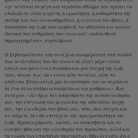
«γι’ αυτό και το μέγα και τεράστιο άθλημα που πρέπει να
επιδιώξετε είναι η αρετή, η ωραιότητα, η καθαρότητα της
σκέψης και των συναισθημάτων, η ευγένεια του ήθους, η
πιστότητα της ζωής στα αληθινά, τα αθάνατα και αιώνια
ιδανικά του ανθρώπου που είναι κατ’ εικόνα Θεού
δημιουργημένος», συμπλήρωσε.
Ο Σεβασμιώτατος στη συνέχεια αναφέροντας στα παιδιά
πως οι εξετάσεις που θα γίνουν σε λίγες μέρες είναι
απλώς και μόνο ένα επεισόδιο και μια στιγμή της ζωής
τους, τόνισε πως «δεν είναι ούτε το τέλος, ούτε το
απόλυτο. Είναι απλώς μία δυνατότητα για να περάσετε
σε ένα άλλο στάδιο εκπαιδεύσεως και μαθήσεως». Και
συνέχισε: «Αν όμως δεν αποκτήσετε την αυτοσυνειδησία
σας, την επίγνωση του μεγαλείου της αθανάτου ψυχής
σας, την ελευθερία του ήθους σας, τότε, όσα πτυχία και
αν πάρετε, δεν θα επιτύχετε την πραγματικότητα της
ζωής. Προσευχόμαστε, λοιπόν, να αποκτήσετε και το
ευσεβές ήθος και την ελευθερία του προσώπου, αλλά και
τη γνώση των επιστητών πραγμάτων. Μην ξεχνάτε ότι ο