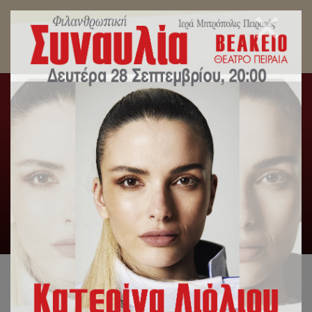
Μητροπολίτης Πειραιώς: «Το μεγαλύτερο
μάθημα και η μεγαλύτερη επιτυχία στη ζωή είναι
να αποβείτε αληθινοί άνθρωποι, ελεύθεροι,
δίκαιοι και αξιοπρεπείς».
Αρχική
/
Slideshow
,
Δελτία Τύπου
,
Λατρευτική Ζωή
/
Μητροπολίτης Πειραιώς: «Το μεγαλύτερο μάθημα και η
μεγαλύτερη επιτυχία στη ζωή είναι να αποβείτε αληθινοί