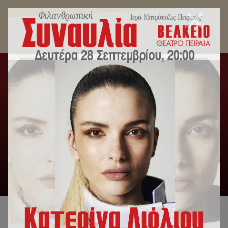
Ευλογία Βασιλόπιτας του Γραφείου Νεότητος της
Ιεράς Μητροπόλεως Πειραιώς.
Αρχική
/
Δελτία Τύπου
,
Λατρευτική Ζωή
,
Τομέας
Νεότητος
/
Ευλογία Βασιλόπιτας του Γραφείου Νεότητος της