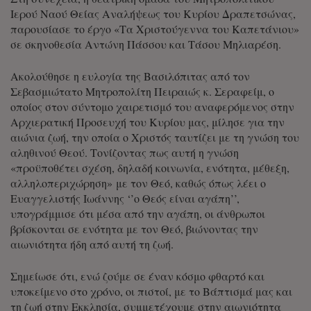
Ιερού Ναού Θείας Αναλήψεως του Κυρίου Δραπετσώνας,
παρουσίασε το έργο «Τα Χριστούγεννα του Καπετάνιου»
σε σκηνοθεσία Αντώνη Πάσσου και Τάσου Μηλιαρέση.
Ακολούθησε η ευλογία της Βασιλόπιτας από τον
Σεβασμιώτατο Μητροπολίτη Πειραιώς κ. Σεραφείμ, ο
οποίος στον σύντομο χαιρετισμό του αναφερόμενος στην
Αρχιερατική Προσευχή του Κυρίου μας, μίλησε για την
αιώνια ζωή, την οποία ο Χριστός ταυτίζει με τη γνώση του
αληθινού Θεού. Τονίζοντας πως αυτή η γνώση
«προϋποθέτει σχέση, δηλαδή κοινωνία, ενότητα, μέθεξη,
αλληλοπεριχώρηση» με τον Θεό, καθώς όπως λέει ο
Ευαγγελιστής Ιωάννης ‘’ο Θεός είναι αγάπη’’,
υπογράμμισε ότι μέσα από την αγάπη, οι άνθρωποι
βρίσκονται σε ενότητα με τον Θεό, βιώνοντας την
αιωνιότητα ήδη από αυτή τη ζωή.
Σημείωσε ότι, ενώ ζούμε σε έναν κόσμο φθαρτό και
υποκείμενο στο χρόνο, οι πιστοί, με το Βάπτισμά μας και
τη ζωή στην Εκκλησία, συμμετέχουμε στην αιωνιότητα