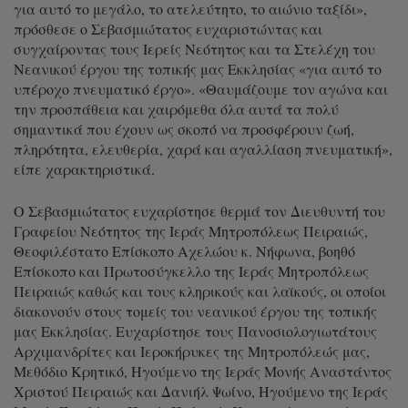
για αυτό το μεγάλο, το ατελεύτητο, το αιώνιο ταξίδι»,
πρόσθεσε ο Σεβασμιώτατος ευχαριστώντας και
συγχαίροντας τους Ιερείς Νεότητος και τα Στελέχη του
Νεανικού έργου της τοπικής μας Εκκλησίας «για αυτό το
υπέροχο πνευματικό έργο». «Θαυμάζουμε τον αγώνα και
την προσπάθεια και χαιρόμεθα όλα αυτά τα πολύ
σημαντικά που έχουν ως σκοπό να προσφέρουν ζωή,
πληρότητα, ελευθερία, χαρά και αγαλλίαση πνευματική»,
είπε χαρακτηριστικά.
Ο Σεβασμιώτατος ευχαρίστησε θερμά τον Διευθυντή του
Γραφείου Νεότητος της Ιεράς Μητροπόλεως Πειραιώς,
Θεοφιλέστατο Επίσκοπο Αχελώου κ. Νήφωνα, βοηθό
Επίσκοπο και Πρωτοσύγκελλο της Ιεράς Μητροπόλεως
Πειραιώς καθώς και τους κληρικούς και λαϊκούς, οι οποίοι
διακονούν στους τομείς του νεανικού έργου της τοπικής
μας Εκκλησίας. Ευχαρίστησε τους Πανοσιολογιωτάτους
Αρχιμανδρίτες και Ιεροκήρυκες της Μητροπόλεώς μας,
Μεθόδιο Κρητικό, Ηγούμενο της Ιεράς Μονής Αναστάντος
Χριστού Πειραιώς και Δανιήλ Ψωίνο, Ηγούμενο της Ιεράς