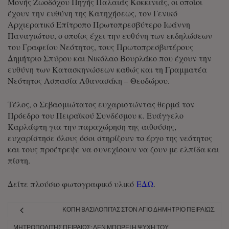
Μονής Ζωοδόχου Πηγής Παλαιάς Κοκκινιάς, οι οποίοι
έχουν την ευθύνη της Κατηχήσεως, τον Γενικό
Αρχιερατικό Επίτροπο Πρωτοπρεσβύτερο Ιωάννη
Παναγιώτου, ο οποίος έχει την ευθύνη των εκδηλώσεων
του Γραφείου Νεότητος, τους Πρωτοπρεσβυτέρους
Δημήτριο Σπύρου και Νικόλαο Βουρλάκο που έχουν την
ευθύνη των Κατασκηνώσεων καθώς και τη Γραμματέα
Νεότητος Ασπασία Αθανασάκη – Θεοδώρου.
Τέλος, ο Σεβασμιώτατος ευχαριστώντας θερμά τον
Πρόεδρο του Πειραϊκού Συνδέσμου κ. Ευάγγελο
Καρλάφτη για την παραχώρηση της αιθούσης,
ευχαρίστησε όλους όσοι στηρίζουν το έργο της νεότητος
και τους προέτρεψε να συνεχίσουν να ζουν με ελπίδα και
πίστη.
Δείτε πλούσιο φωτογραφικό υλικό
ΕΔΩ
.
ΚΟΠΉ ΒΑΣΙΛΌΠΙΤΑΣ ΣΤΟΝ ΆΓΙΟ ΔΗΜΉΤΡΙΟ ΠΕΙΡΑΙΏΣ.
ΜΗΤΡΟΠΟΛΊΤΗΣ ΠΕΙΡΑΙΏΣ: ΔΕΝ ΜΠΟΡΕΊ Η ΨΥΧΉ ΤΟΥ