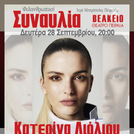
Δελτία Τύπου