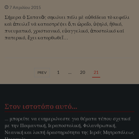
7 Απριλίου 2015
Σήμερα ὁ Σατανᾶς σηκώνει πάλι μὲ αὐθάδεια τὸ κεφάλι
καὶ ἀπειλεῖ νὰ καταστρέψει ὅ,τι ὡραῖο, ὑψηλό, ἠθικό,
πνευματικό, χριστιανικό, εὐαγγελικό, ἀποστολικό καί
πατερικό, ἔχει κατορθωθεῖ…
1
…
20
21
PREV
Στον ιστοτόπο αυτό…
... μπορείτε να ενημερώνεστε για θέματα τύπου σχετικά
με την Ποιμαντική, Ιεραποστολική, Φιλανθρωπική,
Νεανική και λοιπή δραστηριότητα της Ιεράς Μητροπόλεως
Πειραιώς.