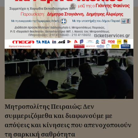
Αρχική
/
Ανακοινωθέντα Σεβασμιωτάτου
Μητροπολίτης Πειραιώς: Δεν
συμμεριζόμεθα και διαφωνούμε με
απόψεις και κίνησεις που απενοχοποιούν
τη σαρκική σαθρότητα