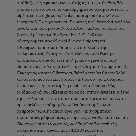
ἀπόδειξις τῆς ἀφοσιώσεως καί τῆς ἀγάπης στόν Θεό, δέν
μπορεῖ νά ἀποπλύνει τό κακούργημα τοῦ σχίσματος καί τῆς
αἱρέσεως «τό σχίσμα οὐδέ αἷμα μαρτυρίου ἀποπλύνει». Ἡ
ἑνότης τοῦ Ἐκκλησιαστικοῦ Σώματος πού ἀποτελεῖ κατά τόν
μεγαλειώδη ὁρισμό τοῦ Ἀποστόλου Παύλου, τό σῶμα τοῦ
Χριστοῦ μέ Κεφαλή Ἐκεῖνον (Ἐφ. 1,22-23) εἶναι
ἀδιαπραγμάτευτος ἀξία καί δι’αὐτό ἡ αἵρεσις τοῦ
Ἐθνοφυλετισμοῦ καί ἡ δι’ αὐτῆς διασάλευσις τῆς
ἐκκλησιαστικῆς ἑνότητος, ἀποτελεῖ κανονικό ἔγκλημα.
Ἑπομένως, ὁποιαδήποτε ἐκκλησιαστική κίνησις, παρ’
οἱουδήτινος, πού προσβάλλει τήν ἑνότητα τοῦ σώματος τῆς
Ἐκκλησίας ἀποτελεῖ ἔκπτωσι, διά τήν ὁποίαν θά ἀποδοθεῖ
λόγος ἐνώπιον τοῦ Δομήτορος καί Κυρίου τῆς Ἐκκλησίας.
Ἰδιαιτέρως στήν προκειμένη περίπτωσι εἶναι ἐντελῶς
ἀνεδαφικό νά ἰσχυρίζεται κάποιος ὅτι ἐπιτυγχάνεται ἡ ἑνότης
τῆς Ἐκκλησίας μέ τήν «ἀποκατάστασι» καί εἴσοδο σέ Αὐτήν,
ἀμεταμελήτων καθηρημένων, ἀναθεματισμένων καί
ἀχειροτονήτων, παρασυναγώ-γων καί σχισματικῶν
προσώπων, μέ φερόμενες «ἐνοριακές συναθροίσεις» καί τήν
ἰδία στιγμή αὐτό τό γεγονός, νά ὁδηγεῖ σέ διακοπή τῆς
ἐκκλησιαστικῆς κοινωνίας μέ 12.500 κανονικές