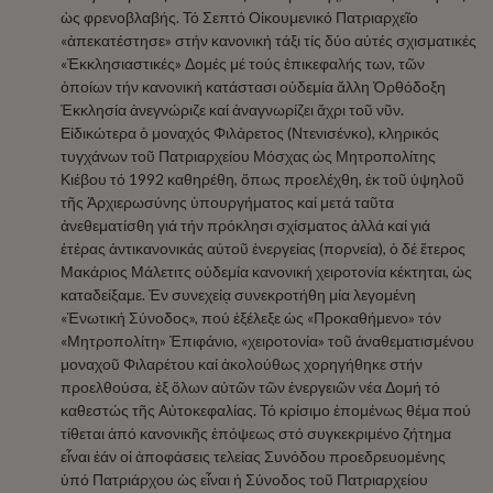
ὡς φρενοβλαβής. Τό Σεπτό Οἰκουμενικό Πατριαρχεῖο
«ἀπεκατέστησε» στήν κανονική τάξι τίς δύο αὐτές σχισματικές
«Ἐκκλησιαστικές» Δομές μέ τούς ἐπικεφαλής των, τῶν
ὁποίων τήν κανονική κατάστασι οὐδεμία ἄλλη Ὀρθόδοξη
Ἐκκλησία ἀνεγνώριζε καί ἀναγνωρίζει ἄχρι τοῦ νῦν.
Εἰδικώτερα ὁ μοναχός Φιλάρετος (Ντενισένκο), κληρικός
τυγχάνων τοῦ Πατριαρχείου Μόσχας ὡς Μητροπολίτης
Κιέβου τό 1992 καθηρέθη, ὅπως προελέχθη, ἐκ τοῦ ὑψηλοῦ
τῆς Ἀρχιερωσύνης ὑπουργήματος καί μετά ταῦτα
ἀνεθεματίσθη γιά τήν πρόκλησι σχίσματος ἀλλά καί γιά
ἑτέρας ἀντικανονικάς αὐτοῦ ἐνεργείας (πορνεία), ὁ δέ ἕτερος
Μακάριος Μάλετιτς οὐδεμία κανονική χειροτονία κέκτηται, ὡς
καταδείξαμε. Ἐν συνεχείᾳ συνεκροτήθη μία λεγομένη
«Ἑνωτική Σύνοδος», πού ἐξέλεξε ὡς «Προκαθήμενο» τόν
«Μητροπολίτη» Ἐπιφάνιο, «χειροτονία» τοῦ ἀναθεματισμένου
μοναχοῦ Φιλαρέτου καί ἀκολούθως χορηγήθηκε στήν
προελθούσα, ἐξ ὅλων αὐτῶν τῶν ἐνεργειῶν νέα Δομή τό
καθεστώς τῆς Αὐτοκεφαλίας. Τό κρίσιμο ἑπομένως θέμα πού
τίθεται ἀπό κανονικῆς ἐπόψεως στό συγκεκριμένο ζήτημα
εἶναι ἐάν οἱ ἀποφάσεις τελείας Συνόδου προεδρευομένης
ὑπό Πατριάρχου ὡς εἶναι ἡ Σύνοδος τοῦ Πατριαρχείου