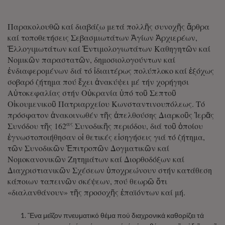
Παρακολουθῶ καί διαβάζω μετά πολλῆς συνοχῆς ἄρθρα
καί τοποθετήσεις Σεβασμιωτάτων Ἁγίων Ἀρχιερέων,
Ἐλλογιμωτάτων καί Ἐντιμολογιωτάτων Καθηγητῶν καί
Νομικῶν παραστατῶν, δημοσιολογούντων καί
ἐνδιαφερομένων διά τό ἰδιαιτέρως πολύπλοκο καί ἐξόχως
σοβαρό ζήτημα πού ἔχει ἀνακύψει μέ τήν χορήγησι
Αὐτοκεφαλίας στήν Οὐκρανία ὑπό τοῦ Σεπτοῦ
Οἰκουμενικοῦ Πατριαρχείου Κωνσταντινουπόλεως. Τό
πρόσφατον ἀνακοινωθέν τῆς ἀπελθούσης Διαρκοῦς Ἱερᾶς
ας
Συνόδου τῆς 162
Συνοδικῆς περιόδου, διά τοῦ ὁποίου
ἐγνωστοποιήθησαν οἱ θετικές εἰσηγήσεις γιά τό ζήτημα,
τῶν Συνοδικῶν Ἐπιτροπῶν Δογματικῶν καί
Νομοκανονικῶν Ζητημάτων καί Διορθοδόξων καί
Διαχριστιανικῶν Σχέσεων ὑποχρεώνουν στήν κατάθεση
κάποιων ταπεινῶν σκέψεων, πού θεωρῶ ὅτι
«διαλανθάνουν» τῆς προσοχῆς ἐπαϊόντων καί μή.
Ἕνα μεῖζον πνευματικό θέμα πού διαχρονικά καθορίζει τά