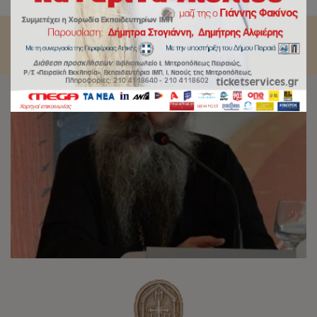
Λύσις.