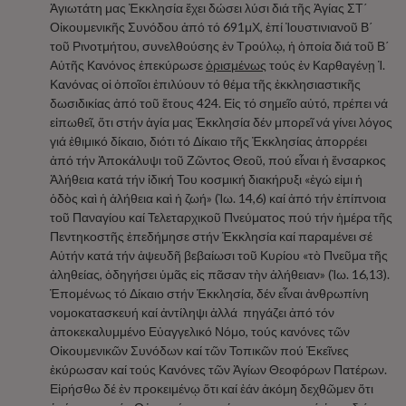
Ἁγιωτάτη μας Ἐκκλησία ἔχει δώσει λύσι διά τῆς Ἁγίας ΣΤ΄
Οἰκουμενικῆς Συνόδου ἀπό τό 691μΧ, ἐπί Ἰουστινιανοῦ Β΄
τοῦ Ρινοτμήτου, συνελθούσης ἐν Τρούλῳ, ἡ ὁποία διά τοῦ Β΄
Αὐτῆς Κανόνος ἐπεκύρωσε
ὁρισμένως
τούς ἐν Καρθαγένῃ Ἱ.
Κανόνας οἱ ὁποῖοι ἐπιλύουν τό θέμα τῆς ἐκκλησιαστικῆς
δωσιδικίας ἀπό τοῦ ἔτους 424. Εἰς τό σημεῖο αὐτό, πρέπει νά
εἰπωθεῖ, ὅτι στήν ἁγία μας Ἐκκλησία δέν μπορεῖ νά γίνει λόγος
γιά ἐθιμικό δίκαιο, διότι τό Δίκαιο τῆς Ἐκκλησίας ἀπορρέει
ἀπό τήν Ἀποκάλυψι τοῦ Ζῶντος Θεοῦ, πού εἶναι ἡ ἔνσαρκος
Ἀλήθεια κατά τήν ἰδική Του κοσμική διακήρυξι «ἐγώ εἰμι ἡ
ὁδὸς καὶ ἡ ἀλήθεια καὶ ἡ ζωή» (Ἰω. 14,6) καί ἀπό τήν ἐπίπνοια
τοῦ Παναγίου καί Τελεταρχικοῦ Πνεύματος πού τήν ἡμέρα τῆς
Πεντηκοστῆς ἐπεδήμησε στήν Ἐκκλησία καί παραμένει σέ
Αὐτήν κατά τήν ἀψευδῆ βεβαίωσι τοῦ Κυρίου «τὸ Πνεῦμα τῆς
ἀληθείας, ὁδηγήσει ὑμᾶς εἰς πᾶσαν τὴν ἀλήθειαν» (Ἰω. 16,13).
Ἑπομένως τό Δίκαιο στήν Ἐκκλησία, δέν εἶναι ἀνθρωπίνη
νομοκατασκευή καί ἀντίληψι ἀλλά πηγάζει ἀπό τόν
ἀποκεκαλυμμένο Εὐαγγελικό Νόμο, τούς κανόνες τῶν
Οἰκουμενικῶν Συνόδων καί τῶν Τοπικῶν πού Ἐκεῖνες
ἐκύρωσαν καί τούς Κανόνες τῶν Ἁγίων Θεοφόρων Πατέρων.
Εἰρήσθω δέ ἐν προκειμένῳ ὅτι καί ἐάν ἀκόμη δεχθῶμεν ὅτι