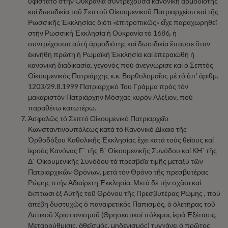
ὑφίστατο στήν Οὐκρανία συντρέχουσα κανονική ἁρμοδιότης
καί δωσιδικία τοῦ Σεπτοῦ Οἰκουμενικοῦ Πατριαρχείου καί τῆς
Ρωσσικῆς Ἐκκλησίας διότι «ἐπιτροπικῶς» εἶχε παραχωρηθεῖ
στήν Ρωσσική Ἐκκλησία ἡ Οὐκρανία τό 1686, ἡ
συντρέχουσα αὐτή ἁρμοδιότης καί δωσιδικία ἔπαυσε ὅταν
ἐκινήθη πρώτη ἡ Ρωμαϊκή Ἐκκλησία καί ἐπεραιώθη ἡ
κανονική διαδικασία, γεγονός πού ἀνεγνώρισε καί ὁ Σεπτός
Οἰκουμενικός Πατριάρχης κ.κ. Βαρθολομαῖος μέ τό ὑπ’ ἀριθμ.
1203/29.8.1999 Πατριαρχικό Του Γράμμα πρός τόν
μακαριστόν Πατριάρχην Μόσχας κυρόν Ἀλέξιον, πού
παραθέτω κατωτέρω.
Ἀσφαλῶς τό Σεπτό Οἰκουμενικό Πατριαρχεῖο
Κωνσταντινουπόλεως κατά τό Κανονικό Δίκαιο τῆς
Ὀρθοδόξου Καθολικῆς Ἐκκλησίας ἔχει κατά τούς θείους καί
ἱερούς Κανόνας Γ΄ τῆς Β΄ Οἰκουμενικῆς Συνόδου καί ΚΗ΄ τῆς
Δ΄ Οἰκουμενικῆς Συνόδου τά πρεσβεῖα τιμῆς μεταξύ τῶν
Πατριαρχικῶν Θρόνων, μετά τόν Θρόνο τῆς πρεσβυτέρας
Ρώμης στήν Ἀδιαίρετη Ἐκκλησία. Μετά δέ τήν σχᾶσι καί
ἔκπτωσι ἐξ Αὐτῆς τοῦ Θρόνου τῆς Πρεσβυτέρας Ρώμης , πού
ἀπέβη δυστυχῶς ὁ παναιρετικός Παπισμός, ὁ ὀλετήρας τοῦ
Δυτικοῦ Χριστιανισμοῦ (Θρησευτικοί πόλεμοι, ἱερά Ἐξέτασις,
Μεταρρύθμισις, ἀθεϊσμός, μηδενισμός) τυγχάνει ὁ πρῶτος