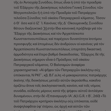
τῆς ἐν Ἀντιοχείᾳ Συνόδου, ὅπως εἶναι ἡ ὑπό τήν προεδρία
τοῦ Ἐξάρχου τῆς Διοικήσεως τελοῦσα Γενική Σύνοδος τῶν
Μητροπολιτῶν ἤ ἡ ὑπό τήν Προεδρία τοῦ Πατριάρχου
τελοῦσα Σύνοδος τοῦ οἰκείου Πατριαρχικοῦ κλίματος. Τόσον
ὁ Θ΄ ὅσο καί ὁ ΙΖ΄ Ἱ. Κανόνες τῆς Δ΄ Οἰκουμενικῆς Συνόδου
θέτουν διαζευκτικό
Ἤ
στήν ἴδια κανονική πρόβλεψι γιά τόν
Ἔξαρχο τῆς Διοικήσεως καί τόν Ἀρχιεπίσκοπο
Κωνσταντινουπόλεως καί παρέχουν δυνατότητα ἰσοτίμου
προσφυγῆς καί ἑπομένως δέν ἀνιδρύουν οἱ κανόνες γιά τόν
Ἀρχιεπίσκοπο Κωνσταντινουπόλεως ὑπερτάτη δικαστική
ἁρμοδιότητα καί ἕτερο βαθμό δικαιοδοσίας. Ἔξαρχος δέ τῆς
Διοικήσεως σήμερον εἶναι ὁ Πρόεδρος τοῦ οἰκείου
Πατριαρχικοῦ κλίματος. Ὁ Βαλσαμών ἀναφέρει
χαρακτηριστικά: «Αἱ ψῆφοι τῶν Πατριαρχῶν ἐκκλήτῳ οὐχ
ὑπόκεινται, Ν ΡΚΓ΄, κβ, Β.Γ.α.λη «ὁ μακαριώτατος πατριάρχης
ἐκείνης τῆς διοικήσεως μεταξύ αὐτῶν ἀκροάσθω, κακεῖνα
ὁριζέτω ἅτινα τοῖς ἐκκλησιαστικοῖς κανόσι, καί τοῖς νόμοις
συνάδει, οὐδενός μέρους κατά τῆς ψήφου αὐτοῦ ἀντιλέγειν
δυναμένου», στήν δέ «Ἐπαναγωγή» ΙΑ΄,6(J.G.R. τ Β΄, 260) «Τό
τοῦ Πατριάρχου κριτήριον ἐκκλήτῳ οὐχ ὑπόκειται, οὐδέ
ἀναψηλαφᾶται ὑφ’ ἑτέρου, ὡς ἀρχή καί αὐτῶν τῶν