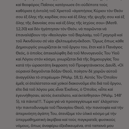
καί θεοφόρος Παΐσιος κατέγνωσε ὅτι οὐδέποτε τούς
καθόρισε ἡ ἐντολή τοῦ Χριστοῦ «ἀγαπήσεις Κύριον τὸν Θεόν
σου ἐξ ὅλης τῆς καρδίας σου καὶ ἐξ ὅλης τῆς ψυχῆς σου καὶ ἐξ
ὅλης τῆς διανοίας σου καὶ ἐξ ὅλης τῆς ἰσχύος σου» (Ματθ.
12,30) καί δέν ἠγάπησαν τόν Θεόν, νά πειρῶνται νά
ἐπαναλάβουν τήν «θεολογία» τοῦ Βαρλαάμ, τοῦ Γρηγορᾶ καί
τοῦ Ἀκινδύνου σέ νέα «βελτιωμένη»ἔκδοσι. Ὅμως ὅπως κάθε
Δημιουργός γνωρίζεται ἐκ τοῦ ἔργου του, ἔτσι καί ὁ Πανάγιος
Θεός, ὁ ὁποῖος ἀπεκαλύφθη διά τοῦ Μονογενοῦς Του Υἱοῦ
καί Λόγου στόν κόσμο, γνωρίζεται διά τῆς δημιουργίας Του
κατά τήν ὡραιοτάτη ἔκφραση τοῦ Προφητάνακτος Δαυΐδ, «Οἱ
οὐρανοί διηγοῦνται δόξαν Θεοῦ, ποίησιν δὲ χειρῶν αὐτοῦ
ἀναγγέλλει τὸ στερέωμα» (Ψαλμ. 18,1). Αὐτός Τόν Ὁποῖον
ἐμεῖς οἱ ἀτελέστατοι καί χοϊκοί διακονοῦμε εἴτε διά τοῦ ἔργου,
εἴτε διά τοῦ λόγου μας εἶναι Ἐκεῖνος, ὁ Ὁποῖος «εἶπε καί
ἐγεννήθησαν, αὐτός ἐνετείλατο, καί ἐκτίσθησαν» (Ψαλμ. 148′
5), τά πάντα!!!. Τώρα γιά νά προσεγγίσωμε κατ’ ἐλάχιστον
τήν παντοδυναμία τοῦ Παναγίου Θεοῦ, τήν πανσοφία καί τήν
ἀπερινόητη ἀγάπη Του, ἀτενίζομε τόν ὑλικό κόσμο μέ τήν
ὑπερμαθηματική ἀκρίβεια καί τούς παγκρατεῖς φυσικούς
νόμους, ὅπως ἀναφέρω ἐξειδικευμένα, στό ταπεινό μου