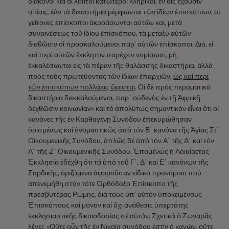
διάκονοι καὶ οἱ λοιποὶ κατώτεροι κληρικοί, ἐν αἷς ἔχουσιν
αἰτίαις, ἐὰν τὰ δικαστήρια μέμφωνται τῶν ἰδίων ἐπισκόπων, οἱ
γείτονες ἐπίσκοποι ἀκροάσωνται αὐτῶν καί, μετὰ
συναινέσεως τοῦ ἰδίου ἐπισκόπου, τὰ μεταξὺ αὐτῶν
διαθῶσιν οἱ προσκαλούμενοι παρ’ αὐτῶν ἐπίσκοποι. Διό, εἰ
καὶ περὶ αὐτῶν ἔκκλητον παρέχειν νομίσωσι, μὴ
ἐκκαλέσωνται εἰς τὰ πέραν τῆς θαλάσσης δικαστήρια, ἀλλὰ
πρὸς τοὺς πρωτεύοντας τῶν ἰδίων ἐπαρχιῶν,
ὡς καὶ περὶ
τῶν ἐπισκόπων πολλάκις ὥρισται
. Οἱ δὲ πρὸς περαματικὰ
δικαστήρια διεκκαλούμενοι, παρ᾽ οὐδενὸς ἐν τῇ Ἀφρικῇ
δεχθῶσιν κοινωνίαν» καί τό ἀπολύτως σημαντικόν εἶναι ὅτι οἱ
κανόνες τῆς ἐν Καρθαγένῃ Συνόδου ἐπεκυρώθησαν
ὁρισμένως καί ὀνομαστικῶς ἀπό τόν Β΄ κανόνα τῆς Ἁγίας Στ΄
Οἰκουμενικῆς Συνόδου, ἁπλῶς δέ ἀπό τόν Α΄ τῆς Δ΄ καί τόν
Α΄ τῆς Ζ΄ Οἰκουμενικῆς Συνόδου. Ἑπομένως ἡ Ἀδιαίρετος
Ἐκκλησία ἐδέχθη ὅτι τά ὑπό τοῦ Γ΄, Δ΄ καί Ε΄ κανόνων τῆς
Σαρδικῆς, ὁριζόμενα ἀφοροῦσαν εἰδικό προνόμοιο πού
ἀπενεμήθη στόν τότε Ὀρθόδοξο Ἐπίσκοπο τῆς
πρεσβυτέρας Ρώμης, διά τούς ὑπ’ αὐτόν ὑποκειμένους
Ἐπισκόπους καί μόνον καί ὄχι ἀνάθεσις ὑπερτάτης
ἐκκλησιαστικῆς δικαιοδοσίας σέ αὐτόν. Σχετικά ὁ Ζωναρᾶς
λέγει: «Οὔτε οὖν τῆς ἐν Νικαίᾳ συνόδου ἐστίν ὁ κανών, οὔτε