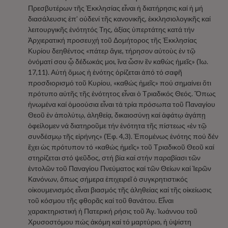
Πρεσβυτέρων τῆς Ἐκκλησίας εἶναι ἡ διατήρησις καί ἡ μή
διασάλευσις ἐπ’ οὐδενί τῆς κανονικῆς, ἐκκλησιολογικῆς καί
λειτουργικῆς ἑνότητός Της, ἀξίας ὑπερτάτης κατά τήν
Ἀρχιερατική προσευχή τοῦ Δομήτορος τῆς Ἐκκλησίας
Κυρίου δεηθέντος «πάτερ ἅγιε, τήρησον αὐτοὺς ἐν τῷ
ὀνόματί σου ᾧ δέδωκάς μοι, ἵνα ὦσιν ἓν καθὼς ἡμεῖς» (Ἰω.
17,11). Αὐτή ὅμως ἡ ἑνότης ὁρίζεται ἀπό τό σαφῆ
προσδιορισμό τοῦ Κυρίου, «καθώς ἡμεῖς» πού σημαίνει ὅτι
πρότυπο αὐτῆς τῆς ἑνότητος εἶναι ὁ Τριαδικός Θεός. Ὅπως
ἡνωμένα καί ὁμοούσια εἶναι τά τρία πρόσωπα τοῦ Παναγίου
Θεοῦ ἐν ἀπολύτῳ, ἀληθείᾳ, δικαιοσύνῃ καί ἀφάτῳ ἀγάπῃ
ὀφείλομεν νά διατηροῦμε τήν ἑνότητα τῆς πίστεως «ἐν τῷ
συνδέσμῳ τῆς εἰρήνης» (Ἐφ. 4,3). Ἑπομένως ἑνότης πού δέν
ἔχει ὡς πρότυπον τό «καθώς ἡμεῖς» τοῦ Τριαδικοῦ Θεοῦ καί
στηρίζεται στό ψεῦδος, στή βία καί στήν παραβίασι τῶν
ἐντολῶν τοῦ Παναγίου Πνεύματος καί τῶν Θείων καί Ἱερῶν
Κανόνων, ὅπως σήμερα ἐπιχειρεῖ ὁ συγκρητιστικός
οἰκουμενισμός εἶναι βιασμός τῆς ἀληθείας καί τῆς οἰκείωσις
τοῦ κόσμου τῆς φθορᾶς καί τοῦ θανάτου. Εἶναι
χαρακτηριστική ἡ Πατερική ρήσις τοῦ Ἁγ. Ἰωάννου τοῦ
Χρυσοστόμου πώς ἀκόμη καί τό μαρτύριο, ἡ ὑψίστη