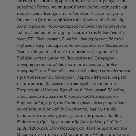
καί ἔσχατος καί κοινός κριτής πάντων τῶν Πατριαρχῶν καί
αὐτοῦ τοῦ Πάπα». Ἄς σημειωθεῖ ἐνταῦθα ὅτι Καθηγητής καί
πρωτιστεύων Ἱεράρχης σέ πολυσέλιδο κείμενό του γιά τό
Οὐκρανικό ζήτημα προβάλλει τούς Κανόνες τῆς Σαρδικῆς
ἀλλά «λησμονεῖ» τούς νεωτέρους Κανόνες τῆς Καρθαγένης
καί τήν ἐπικύρωσί τους ὁρισμένως ἀπό τόν Β΄ Κανόνα τῆς
ἁγίας ΣΤ΄ Οἰκουμενικῆς Συνόδου, ἀναφερόμενος δέ στό Ἱ.
Πηδάλιον καί μή δυνάμενος νά ἀντικρούσει τόν Θεοφώτιστο
Ἅγιο Νικόδημο πειρᾶται νά ἀπομειώσει τό κύρος τοῦ Ἱ.
Πηδαλίου ἀποσιωπῶν τόν Ἱερώτατον καί Θεοφόρον
συγγραφέα του, ἀποδίδων αὐτό σέ ἀνωνύμους δῆθεν
συγγραφεῖς του. Συνεπῶς κανονικό δικαίωμα ἐπανεξετάσεως
τῆς ὑποθέσεως τοῦ Μοναχοῦ Φιλαρέτου (Ντενισένκο) μετά
τίς ἀποφάσεις τῆς τελείας Πατριαρχικῆς Συνόδου τοῦ
Πατριαρχείου Μόσχας, ἔχει μόνον ἡ Οἰκουμενική Σύνοδος,
ὅπως ἄλλωστε ὁ Σεπτός Οἰκουμενικός Πατριάρχης κ.κ.
Βαρθολομαῖος, πρός τόν Ὁποῖον χρεωστῶ εὐγνωμοσύνην
καί σεβασμόν διότι κατ’ ἄνθρωπον τοῦ ὀφείλω τήν εἰς
Ἐπίσκοπον προαγωγήν καί χειροτονίαν μου, ὡς βοηθός
Ἐπίσκοπος τῆς Ἱ. Ἀρχιεπισκοπῆς Αὐστραλίας, μέ τό ὑπ’
ἀριθμ. 1203/29.8.1999 Πατριαρχικόν Του Γράμμα πρός τόν
Μακαριστόν Πατριάρχην Μόσχας κυρόν Ἀλέξιον ἀποδέχεται