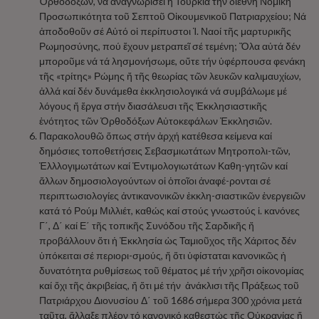
Ὀρθοδόξων, νά ἀναγνωρίσει ἡ Τουρκία τήν διεθνῆ Νομική
Προσωπικότητα τοῦ Σεπτοῦ Οἰκουμενικοῦ Πατριαρχείου; Νά
ἀποδοθοῦν σέ Αὐτό οἱ περίπυστοι Ἱ. Ναοί τῆς μαρτυρικῆς
Ρωμηοσύνης, πού ἔχουν μετραπεῖ σέ τεμένη; Ὅλα αὐτά δέν
μποροῦμε νά τά λησμονήσωμε, οὔτε τήν ὑφέρπουσα φενάκη
τῆς «τρίτης» Ρώμης ἤ τῆς θεωρίας τῶν λευκῶν καλιμαυχίων,
ἀλλά καί δέν δυνάμεθα ἐκκλησιολογικά νά συμβάλωμε μέ
λόγους ἤ ἔργα στήν διασάλευσι τῆς Ἐκκλησιαστικῆς
ἑνότητος τῶν Ὀρθοδόξων Αὐτοκεφάλων Ἐκκλησιῶν.
Παρακολουθῶ ὅπως στήν ἀρχή κατέθεσα κείμενα καί
δημόσιες τοποθετήσεις Σεβασμιωτάτων Μητροπολι-τῶν,
Ἐλλλογιμωτάτων καί Ἐντιμολογιωτάτων Καθη-γητῶν καί
ἄλλων δημοσιολογούντων οἱ ὁποῖοι ἀναφέ-ρονται σέ
περιπτωσιολογίες ἀντικανονικῶν ἐκκλη-σιαστικῶν ἐνεργειῶν
κατά τό Ρούμ Μιλλιέτ, καθώς καί στούς γνωστούς ἱ. κανόνες
Γ΄, Δ΄ καί Ε΄ τῆς τοπικῆς Συνόδου τῆς Σαρδικῆς ἤ
προβάλλουν ὅτι ἡ Ἐκκλησία ὡς Ταμιοῦχος τῆς Χάριτος δέν
ὑπόκειται σέ περιορι-σμούς, ἤ ὅτι ὑφίσταται κανονικῶς ἡ
δυνατότητα ρυθμίσεως τοῦ θέματος μέ τήν χρῆσι οἰκονομίας
καί ὄχι τῆς ἀκριβείας, ἤ ὅτι μέ τήν ἀνάκλισι τῆς Πράξεως τοῦ
Πατριάρχου Διονυσίου Δ΄ τοῦ 1686 σήμερα 300 χρόνια μετά
ταῦτα, ἄλλαξε πλέον τό κανονικό καθεστώς τῆς Οὐκρανίας ἤ