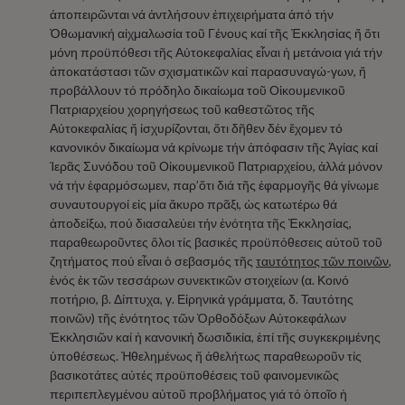
ἀποπειρῶνται νά ἀντλήσουν ἐπιχειρήματα ἀπό τήν
Ὀθωμανική αἰχμαλωσία τοῦ Γένους καί τῆς Ἐκκλησίας ἤ ὅτι
μόνη προϋπόθεσι τῆς Αὐτοκεφαλίας εἶναι ἡ μετάνοια γιά τήν
ἀποκατάστασι τῶν σχισματικῶν καί παρασυναγώ-γων, ἤ
προβάλλουν τό πρόδηλο δικαίωμα τοῦ Οἰκουμενικοῦ
Πατριαρχείου χορηγήσεως τοῦ καθεστῶτος τῆς
Αὐτοκεφαλίας ἤ ἰσχυρίζονται, ὅτι δῆθεν δέν ἔχομεν τό
κανονικόν δικαίωμα νά κρίνωμε τήν ἀπόφασιν τῆς Ἁγίας καί
Ἱερᾶς Συνόδου τοῦ Οἰκουμενικοῦ Πατριαρχείου, ἀλλά μόνον
νά τήν ἐφαρμόσωμεν, παρ’ὅτι διά τῆς ἐφαρμογῆς θά γίνωμε
συναυτουργοί εἰς μία ἄκυρο πρᾶξι, ὡς κατωτέρω θά
ἀποδείξω, πού διασαλεύει τήν ἑνότητα τῆς Ἐκκλησίας,
παραθεωροῦντες ὅλοι τίς βασικές προϋπόθεσεις αὐτοῦ τοῦ
ζητήματος πού εἶναι ὁ σεβασμός τῆς
ταυτότητος τῶν ποινῶν
,
ἑνός ἐκ τῶν τεσσάρων συνεκτικῶν στοιχείων (α. Κοινό
ποτήριο, β. Δίπτυχα, γ. Εἰρηνικά γράμματα, δ. Ταυτότης
ποινῶν) τῆς ἑνότητος τῶν Ὀρθοδόξων Αὐτοκεφάλων
Ἐκκλησιῶν καί ἡ κανονική δωσιδικία, ἐπί τῆς συγκεκριμένης
ὑποθέσεως. Ἠθελημένως ἤ ἀθελήτως παραθεωροῦν τίς
βασικοτάτες αὐτές προϋποθέσεις τοῦ φαινομενικῶς
περιπεπλεγμένου αὐτοῦ προβλήματος γιά τό ὁποῖο ἡ