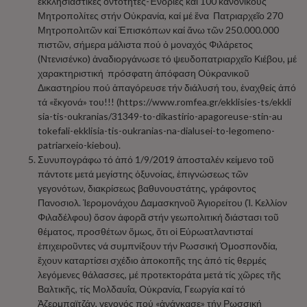
ἐκκλησιαστικές ὀντότητες-Ἐνορίες καί 100 κανονικούς
Μητροπολίτες στήν Οὐκρανία, καί μέ ἕνα Πατριαρχεῖο 270
Μητροπολιτῶν καί Ἐπισκόπων καί ἄνω τῶν 250.000.000
πιστῶν, σήμερα μάλιστα πού ὁ μοναχός Φιλάρετος
(Ντενισένκο) ἀναδιοργάνωσε τό ψευδοπατριαρχεῖο Κιέβου, μέ
χαρακτηριστική πρόσφατη ἀπόφαση Οὐκρανικοῦ
Δικαστηρίου πού ἀπαγόρευσε τήν διάλυσή του, ἐναχθείς ἀπό
τά «ἔκγονά» του!!! (https://www.romfea.gr/ekklisies-ts/ekkli
sia-tis-oukranias/31349-to-dikastirio-apagoreuse-stin-au
tokefali-ekklisia-tis-oukranias-na-dialusei-to-legomeno-
patriarxeio-kiebou).
Συνυπογράφω τό ἀπό 1/9/2019 ἀποσταλέν κείμενο τοῦ
πάντοτε μετά μεγίστης ὀξυνοίας, ἐπιγνώσεως τῶν
γεγονότων, διακρίσεως βαθυνουστάτης, γράφοντος
Πανοσιολ. Ἱερομονάχου Δαμασκηνοῦ Ἁγιορείτου (Ἱ. Κελλίον
Φιλαδέλφου) ὅσον ἀφορᾶ στήν γεωπολιτική διάστασι τοῦ
θέματος, προσθέτων ὅμως, ὅτι οἱ Εὐρωατλαντισταί
ἐπιχειροῦντες νά συμπνίξουν τήν Ρωσσική Ὁμοσπονδία,
ἔχουν καταρτίσει σχέδιο ἀποκοπῆς της ἀπό τίς θερμές
λεγόμενες θάλασσες, μέ προτεκτοράτα μετά τίς χῶρες τῆς
Βαλτικῆς, τίς Μολδαυΐα, Οὐκρανία, Γεωργία καί τό
Ἀζερμπαϊτζάν, γεγονός πού «ἀνάγκασε» τήν Ρωσσική