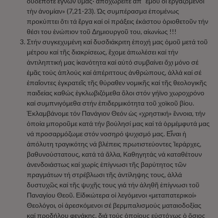
οὐδέποτε ἔγνων ὑμᾶς· ἀποχωρεῖτε ἀπ᾿ ἐμοῦ οἱ ἐργαζόμενοι
τὴν ἀνομίαν» (7,21-23). Ὡς συμπέρασμα ἑπομένως
προκύπτει ὅτι τά ἔργα καί οἱ πράξεις ἑκάστου ὁριοθετοῦν τήν
θέσι του ἐνώπιον τοῦ Δημιουργοῦ του, αἰωνίως !!!
Στήν συγκεχυμένη καί δυσδιάκριτη ἐποχή μας ὁμοῦ μετά τοῦ
μέτρου καί τῆς διακρίσεως, ἔχομε ἀπωλέσει καί τήν
ἀντιληπτική μας ἱκανότητα καί αὐτό συμβαίνει ὄχι μόνο σέ
ἐμᾶς τούς ἁπλούς καί ἀπέριττους ἀνθρώπους, ἀλλά καί σέ
ἐπαΐοντες ἐγκρατεῖς τῆς θύραθεν νομικῆς καί τῆς θεολογικῆς
παιδείας καθώς ἐγκλωβιζόμεθα ὅλοι στόν γήϊνο χωροχρόνο
καί συμπνιγόμεθα στήν ἐπιδερμικότητα τοῦ χοϊκοῦ βίου.
Ἐκλαμβάνομε τόν Πανάγιον Θεόν ὡς «χρηστική» ἔννοια, τήν
ὁποία μποροῦμε κατά τήν βούλησί μας καί τά ὁρμέμφυτά μας
νά προσαρμόζωμε στόν νοσηρό ψυχισμό μας. Εἶναι ἡ
ἀπόλυτη τραγικότης νά βλέπεις πρωτιστεύοντες Ἱεράρχες,
βαθυνούστατους, κατά τά ἄλλα, Καθηγητάς νά καταθέτουν
ἀνενδοιάστως καί χωρίς ἐπίγνωσι τῆς βαρύτητος τῶν
πραγμάτων τή στρέβλωσι τῆς ἀντίληψης τους, ἀλλά
δυστυχῶς καί τῆς ψυχῆς τους γιά τήν ἀληθῆ ἐπίγνωσι τοῦ
Παναγίου Θεοῦ. Εἰδικώτερα οἱ λεγόμενοι «μεταπατερικοί»
Θεολόγοι, οἱ ἀρεσκόμενοι σέ βερμπαλισμούς ματαιοδοξίας
καί προδήλου φενάκης, διά τούς ὁποίους εὐστόχως ὁ ὅσιος