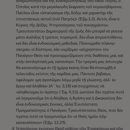
ἀνθρωπότητα διά τῆς ἐνανθρωπήσεως τοῦ Θεοῦ Λόγου, ὁ
Ὁποῖος κατά τήν μεγαλειώδη ἔκφραση τοῦ οὐρανοβάμονος
Παύλου εἶναι «ἀπαύγασμα τῆς δόξης καὶ χαρακτὴρ τῆς
ὑποστάσεως αὐτοῦ (τοῦ Πατρός)» (Ἑβρ.1,3). Αὐτός εἶναι ὁ
Κύριος τῆς Δόξης. Ἡ προσέγγισις τοῦ παναχράντου
Τρισυποστάτου Δημιουργοῦ τῆς ζωῆς δέν μπορεῖ νά γίνεται
μέσο ἀνέλιξης ἤ τρόπος πορισμοῦ, δέν εἶναι ἀπροϋπόθετος
καί δέν εἶναι ἐνδοκοσμική μεθοδεία. Πλανώμεθα πλάνην
οἰκτράν, οἱ δύστηνοι, ἐάν νομίζομεν «εὔχρηστον» τόν
Πανάγιον Θεόν καί προσαρμοζόμενον στίς διαθέσεις μας καί
στήν ἀντιληπτική μας κατανόησι. Τήν τραγική μας ἀποτυχία
θά κατανοήσωμε ἐν τῇ ἡμέρᾳ ἐκείνῃ ὅταν θά ἐπισυμβῆ ὁ
τελευταῖος κτύπος τῆς καρδίας μας. Πάντοτε βεβαίως
ὀφείλομεν «μὴ ἀγαπῶμεν λόγῳ μηδὲ τῇ γλώσσῃ, ἀλλ᾿ ἐν
ἔργῳ καὶ ἀληθείᾳ» (Α´ ᾿Ιω. 3,18) καί συγχρόνως νά
«ἀληθεύομεν ἐν ἀγάπῃ» (᾿Εφ. 4,15), ὡστόσο δέν πρέπει ποτέ
νά λησμονοῦμε ὅτι ἡ Ἀλήθεια, ἡ Ἀγάπη καί ἡ Δικαιοσύνη δέν
εἶναι ἐνδοκοσμικές ἔννοιες, ἀλλά Ἐνυπόστατη
Πραγματικότητα, ὁ Πανάγιος Τρισυπόστατος Θεός, πού δέν
πρέπει ποτέ νά λησμονοῦμε ὅτι «ὁ Θεὸς ἡμῶν πῦρ
καταναλίσκον» (Ἑβρ. 12,29).
Ἡ ἀπόλυτος ἐνώπιον Θεοῦ εὐθύνη τῶν Ἐπισκόπων καί τῶν