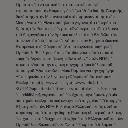
Ὁμοσπονδία νά καταλάβει στρατιωτικῶς καί νά
«προσαρτίσει» τήν Κριμαία γιά νά ἔχει ἔξοδο διά τῆς Ἀζοφικῆς
θαλάσσης, στήν Μεσόγειο καί στά συμφέροντά της στήν
Μέση Ἀνατολή. Εἶναι πρόδηλο τό γεγονός ὅτι τό τεράστιο
Κράτος τῆς Ρωσσίας, δέν μπορεῖ νά περιοριστεῖ στό λιμάνι
τοῦ Ἀρχαγγέλου στόν Ἀρκτικό κύκλο καί τοῦ Βλαδιβοστόκ
ἀπέναντι ἀπό τίς Ἰαπωνικές νήσους στόν Εἰρηνικό ὠκεανό.
Ἑπομένως στό Οὐκρανικό ζήτημα ἐργαλειοποιήθηκε ἡ
Ὀρθόδοξη Ἐκκλησία, ὅπως ἀποδεικνύεται ἀπό τίς κατά
καιρούς δηλώσεις κυβερνητικῶν στελεχῶν τῶν ΗΠΑ μέ
πρωτιστεύουσα τήν σχετική συγχαρητήρια δήλωσι τοῦ
ὑπουργοῦ Ἐξωτερικῶν κ. Μάϊκ Πομπέο γιά τήν χορήγησι
Αὐτοκεφαλίας στήν λεγομένη «Οὐκρανική Αὐτοκέ-φαλη
Ἐκκλησία» (http://www.skai.gr/news/world/article
/394142/apoluti-stirixi-ton-ipa-sto-autokefalo-tis-oukran
ikis-ekklisias/), γεγονός πού δέν ἔχει προηγούμενο, γιά μία
αὐστηρῶς ἐκκλησιαστική ἐνέργεια νά συγχαίρει ὁ Ὑπουργός
Ἐξωτερικῶν τῶν ΗΠΑ. Βεβαίως ὁ Ἑλληνικός λαός τελεῖ σέ
παραπικρασμό ἀπό τήν ἄκριτη Ρωσσική ἐξωτερική πολιτική,
ἐνισχύσεως τοῦ διαχρονικοῦ ἐχθροῦ τοῦ Ἑλληνισμοῦ καί τῶν
Ὀρθοδόξων Βαλκανικῶν λαῶν, τοῦ Τουρκικοῦ Ἰσλαμικοῦ