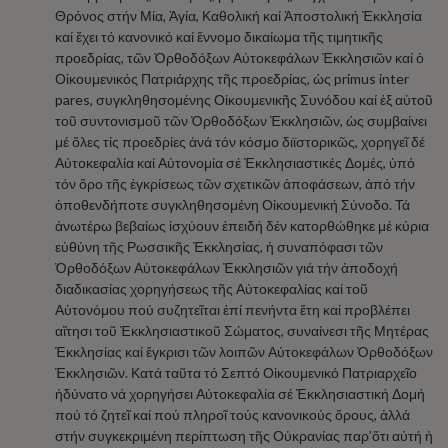
Θρόνος στήν Μία, Ἁγία, Καθολική καί Ἀποστολική Ἐκκλησία
καί ἔχει τό κανονικό καί ἔννομο δικαίωμα τῆς τιμητικῆς
προεδρίας, τῶν Ὀρθοδόξων Αὐτοκεφάλων Ἐκκλησιῶν καί ὁ
Οἰκουμενικός Πατριάρχης τῆς προεδρίας, ὡς primus inter
pares, συγκληθησομένης Οἰκουμενικῆς Συνόδου καί ἐξ αὐτοῦ
τοῦ συντονισμοῦ τῶν Ὀρθοδόξων Ἐκκλησιῶν, ὡς συμβαίνει
μέ ὅλες τίς προεδρίες ἀνά τόν κόσμο διϊστορικῶς, χορηγεῖ δέ
Αὐτοκεφαλία καί Αὐτονομία σέ Ἐκκλησιαστικές Δομές, ὑπό
τόν ὅρο τῆς ἐγκρίσεως τῶν σχετικῶν ἀποφάσεων, ἀπό τήν
ὁποθενδήποτε συγκληθησομένη Οἰκουμενική Σύνοδο. Τά
ἀνωτέρω βεβαίως ἰσχύουν ἐπειδή δέν κατορθώθηκε μέ κύρια
εὐθύνη τῆς Ρωσσικῆς Ἐκκλησίας, ἡ συναπόφασι τῶν
Ὀρθοδόξων Αὐτοκεφάλων Ἐκκλησιῶν γιά τήν ἀποδοχή
διαδικασίας χορηγήσεως τῆς Αὐτοκεφαλίας καί τοῦ
Αὐτονόμου πού συζητεῖται ἐπί πενήντα ἔτη καί προβλέπει
αἴτησι τοῦ Ἐκκλησιαστικοῦ Σώματος, συναίνεσι τῆς Μητέρας
Ἐκκλησίας καί ἔγκρισι τῶν λοιπῶν Αὐτοκεφάλων Ὀρθοδόξων
Ἐκκλησιῶν. Κατά ταῦτα τό Σεπτό Οἰκουμενικό Πατριαρχεῖο
ἠδύνατο νά χορηγήσει Αὐτοκεφαλία σέ Ἐκκλησιαστική Δομή
πού τό ζητεῖ καί πού πληροῖ τούς κανονικούς ὅρους, ἀλλά
στήν συγκεκριμένη περίπτωση τῆς Οὐκρανίας παρ’ὅτι αὐτή ἡ