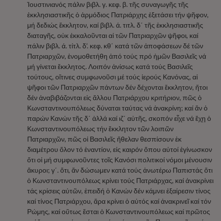
Ἰουστινιανός πάλιν βιβλ. γ. κεφ. β. τῆς συναγωγῆς τῆς
ἐκκλησιαστικῆς ὁ ἁρμόδιος Πατριάρχης ἐξετάσει τήν ψῆφον,
μή δεδιώς ἔκκλητον, καί βιβλ. ά. τιτλ. δ΄ τῆς ἐκκλησιαστικῆς
διαταγῆς, οὐκ ἐκκαλοῦνται αἱ τῶν Πατριαρχῶν ψῆφοι, καί
πάλιν βιβλ. ά. τίτλ. δ’. κεφ. κθ΄ κατά τῶν ἀποφάσεων δέ τῶν
Πατριαρχῶν, ἐνομοθετήθη ἀπό τούς πρό ἡμῶν Βασιλεῖς νά
μή γίνεται ἔκκλητος. Λοιπόν ἀνίσως κατά τούς Βασιλεῖς
τούτους, οἵτινες συμφωνοῦσι μέ τούς ἱερούς Κανόνας, αἱ
ψῆφοι τῶν Πατριαρχῶν πάντων δέν δέχονται ἔκκλητον, ἤτοι
δέν ἀναβιβάζονται εἰς ἄλλου Πατριάρχου κριτήριον, πῶς ὁ
Κωνσταντινουπόλεως δύναται ταύτας νά ἀνακρίνη; καί ἄν ὁ
παρών Κανών τῆς δ΄ ἀλλά καί ιζ΄ αὐτῆς, σκοπόν εἶχε νά ἔχῃ ὁ
Κωνσταντινουπόλεως τήν ἔκκλητον τῶν λοιπῶν
Πατριαρχῶν, πῶς οἱ Βασιλεῖς ἤθελαν θεσπίσουν ἐκ
διαμέτρου ὅλον τό ἐναντίον, εἰς καιρόν ὅπου αὐτοί ἐγίνωσκον
ὅτι οἱ μή συμφωνοῦντες τοῖς Κανόσι πολιτικοί νόμοι μένουσιν
ἄκυροι; γ΄. ὅτι, ἄν δώσωμεν κατά τούς ἀνωτέρω Παπιστάς ὅτι
ὁ Κωνσταντινουπόλεως κρίνει τούς Πατριάρχας, καί ἀνακρίνει
τάς κρίσεις αὐτῶν, ἐπειδή ὁ Κανών δέν κάμνει ἐξαίρεσιν τίνος
καί τίνος Πατριάρχου, ἄρα κρίνει ὁ αὐτός καί ἀνακρινεῖ καί τόν
Ρώμης, καί οὕτως ἔσται ὁ Κωνσταντινουπόλεως καί πρῶτος