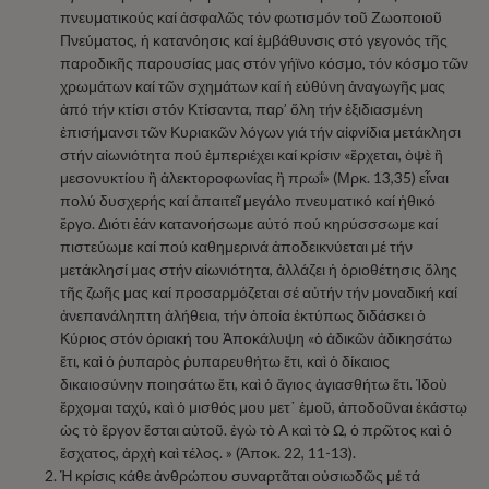
πνευματικούς καί ἀσφαλῶς τόν φωτισμόν τοῦ Ζωοποιοῦ
Πνεύματος, ἡ κατανόησις καί ἐμβάθυνσις στό γεγονός τῆς
παροδικῆς παρουσίας μας στόν γήϊνο κόσμο, τόν κόσμο τῶν
χρωμάτων καί τῶν σχημάτων καί ἡ εὐθύνη ἀναγωγῆς μας
ἀπό τήν κτίσι στόν Κτίσαντα, παρ’ ὅλη τήν ἐξιδιασμένη
ἐπισήμανσι τῶν Κυριακῶν λόγων γιά τήν αἰφνίδια μετάκλησι
στήν αἰωνιότητα πού ἐμπεριέχει καί κρίσιν «ἔρχεται, ὀψὲ ἢ
μεσονυκτίου ἢ ἀλεκτοροφωνίας ἢ πρωΐ» (Μρκ. 13,35) εἶναι
πολύ δυσχερής καί ἀπαιτεῖ μεγάλο πνευματικό καί ἠθικό
ἔργο. Διότι ἐάν κατανοήσωμε αὐτό πού κηρύσσσωμε καί
πιστεύωμε καί πού καθημερινά ἀποδεικνύεται μέ τήν
μετάκλησί μας στήν αἰωνιότητα, ἀλλάζει ἡ ὁριοθέτησις ὅλης
τῆς ζωῆς μας καί προσαρμόζεται σέ αὐτήν τήν μοναδική καί
ἀνεπανάληπτη ἀλήθεια, τήν ὁποία ἐκτύπως διδάσκει ὁ
Κύριος στόν ὁριακή του Ἀποκάλυψη «ὁ ἀδικῶν ἀδικησάτω
ἔτι, καὶ ὁ ῥυπαρὸς ῥυπαρευθήτω ἔτι, καὶ ὁ δίκαιος
δικαιοσύνην ποιησάτω ἔτι, καὶ ὁ ἅγιος ἁγιασθήτω ἔτι. Ἰδοὺ
ἔρχομαι ταχύ, καὶ ὁ μισθός μου μετ᾿ ἐμοῦ, ἀποδοῦναι ἑκάστῳ
ὡς τὸ ἔργον ἔσται αὐτοῦ. ἐγὼ τὸ Α καὶ τὸ Ω, ὁ πρῶτος καὶ ὁ
ἔσχατος, ἀρχὴ καὶ τέλος. » (Ἀποκ. 22, 11-13).
Ἡ κρίσις κάθε ἀνθρώπου συναρτᾶται οὐσιωδῶς μέ τά