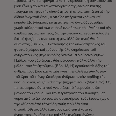
πρόσωπα καί τά πράγματα καί τήν ὁριοθέτηση τῶν ἀξιῶν τοῦ
βίου εἶναι ἡ ἀδυναμία κατανοήσεως τῆς ἐννοίας καί τῆς
πραγματικότητος τῆς αἰωνιότητος, ἡ ὁποία ταυτίζεται μέ τήν
ἀΐδιον ζωήν τοῦ Θεοῦ, ὁ ὁποῖος ὑπέρκειται χρόνων καί
καιρῶν. Ὡς ἐνδοκοσμικά μεταπτωτικά ὄντα ἀδυνατοῦμε
χωρίς κάθαρσι καί φωτισμό νά ἐννοήσωμε τό μέγεθος καί τήν
ἀλήθεια τῆς αἰωνιότητος, διά τήν ὁποίαν καί ἔχομεν πλασθῆ
διότι ἡ ψυχή μας εἶναι κτιστή μέν, ἀλλά ὡς πνοή Θεοῦ
ἀθάνατος (Γεν. 2,7). Ἡ κατανόησις τῆς αἰωνιότητος ὡς τοῦ
φυσικοῦ χώρου καί χρόνου τῆς ὁλοκληρώσεως τοῦ
ἀνθρώπου, ὡς μεγαλειωδῶς διακελεύει ὁ οὐρανοβάμων
Παῦλος, «οὐ γὰρ ἔχομεν ὧδε μένουσαν πόλιν, ἀλλὰ τὴν
μέλλουσαν ἐπιζητοῦμεν» (Ἑβρ. 13,14) ὁριοθετεῖ τίς ἀξίες τοῦ
ἀνθρωπίνου βίου καί καταδεικνύει τήν ἀλήθεια τῶν λόγων
τοῦ Χριστοῦ «τί γὰρ ὠφελήσει ἄνθρωπον ἐὰν κερδίσῃ τὸν
κόσμον ὅλον, καὶ ζημιωθῇ τὴν ψυχὴν αὐτοῦ;» (Μρκ. 8,36). Ὡς
πεπερασμένα ὄντα πού γνωρίζομε τό ἡμερονύκτιο ὡς
μονάδα τοῦ χρόνου καί τήν περιστροφή τοῦ πλανήτη μας
γύρω ἀπό τό ἄστρο του, ὡς συμπλήρωσι ἑνός ἔτους, χωρίς
τήν κάθαρσι ἀπό τά γεώδη πάθη πού δέν εἶναι
ἀπροϋπόθετος ἀλλά ἔμπονος καί ἀπαιτεῖ κατά τό
ἁγιοπατερικόν «δός αἷμα καί λάβε πνεῦμα» ἀγῶνες