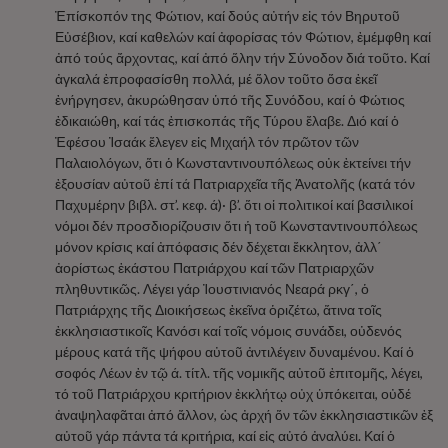
Ἐπίσκοπόν της Φώτιον, καί δούς αὐτήν εἰς τόν Βηρυτοῦ
Εὐσέβιον, καί καθελών καί ἀφορίσας τόν Φώτιον, ἐμέμφθη καί
ἀπό τούς ἄρχοντας, καί ἀπό ὅλην τήν Σύνοδον διά τοῦτο. Καί
ἀγκαλά ἐπροφασίσθη πολλά, μέ ὅλον τοῦτο ὅσα ἐκεῖ
ἐνήργησεν, ἀκυρώθησαν ὑπό τῆς Συνόδου, καί ὁ Φώτιος
ἐδικαιώθη, καί τάς ἐπισκοπάς τῆς Τύρου ἔλαβε. Διό καί ὁ
Ἐφέσου Ἰσαάκ ἔλεγεν εἰς Μιχαήλ τόν πρῶτον τῶν
Παλαιολόγων, ὅτι ὁ Κωνσταντινουπόλεως οὐκ ἐκτείνει τήν
ἐξουσίαν αὐτοῦ ἐπί τά Πατριαρχεῖα τῆς Ἀνατολῆς (κατά τόν
Παχυμέρην βιβλ. στ’. κεφ. ά)· β’. ὅτι οἱ πολιτικοί καί βασιλικοί
νόμοι δέν προσδιορίζουσιν ὅτι ἡ τοῦ Κωνσταντινουπόλεως
μόνον κρίσις καί ἀπόφασις δέν δέχεται ἔκκλητον, ἀλλ΄
ἀορίστως ἑκάστου Πατριάρχου καί τῶν Πατριαρχῶν
πληθυντικῶς. Λέγει γάρ Ἰουστινιανός Νεαρά ρκγ΄, ὁ
Πατριάρχης τῆς Διοικήσεως ἐκεῖνα ὁριζέτω, ἅτινα τοῖς
ἐκκλησιαστικοῖς Κανόσι καί τοῖς νόμοις συνάδει, οὐδενός
μέρους κατά τῆς ψήφου αὐτοῦ ἀντιλέγειν δυναμένου. Καί ὁ
σοφός Λέων ἐν τῷ ά. τίτλ. τῆς νομικῆς αὐτοῦ ἐπιτομῆς, λέγει,
τό τοῦ Πατριάρχου κριτήριον ἐκκλήτῳ οὐχ ὑπόκειται, οὐδέ
ἀναψηλαφᾶται ἀπό ἄλλον, ὡς ἀρχή ὅν τῶν ἐκκλησιαστικῶν ἐξ
αὐτοῦ γάρ πάντα τά κριτήρια, καί εἰς αὐτό ἀναλύει. Καί ὁ