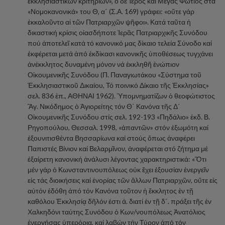
ἐκκλησιαστικῶν κριτηρίων», ὁ δέ Ἱερός καί Μέγας Φώτιος στά
«Νομοκανονικά» του Θ, α΄ (Σ.Α. 169) γράφει: «οὔτε γάρ
ἐκκαλοῦντο αἱ τῶν Πατριαρχῶν ψῆφοι». Κατά ταῦτα ἡ
δικαστική κρίσις οἱασδήποτε Ἱερᾶς Πατριαρχικῆς Συνόδου
πού ἀποτελεῖ κατά τό κανονικό μας δίκαιο τελεία Σύνοδο καί
ἐκφέρεται μετά ἀπό ἐκδίκασι κανονικῆς ὑποθέσεως τυγχάνει
ἀνέκκλητος δυναμένη μόνον νά ἐκκληθῆ ἐνώπιον
Οἰκουμενικῆς Συνόδου (Π. Παναγιωτάκου «Σύστημα τοῦ
Ἐκκλησιαστικοῦ Δικαίου, Τό ποινικό Δίκαιο τῆς Ἐκκλησίας»
σελ. 836 ἑπ., ΑΘΗΝΑΙ 1962). Ὑπομνηματίζων ὁ θεοφώτιστος
Ἅγ. Νικόδημος ὁ Ἁγιορείτης τόν Θ΄ Κανόνα τῆς Δ΄
Οἰκουμενικῆς Συνόδου στίς σελ. 192-193 «Πηδάλιο» ἐκδ. Β.
Ρηγοπούλου, Θεσσαλ. 1998, «ἀπαντῶν» στόν ἐξωμότη καί
ἐξουνιτισθέντα Βησσαρίωνα καί στούς ὅπως ἀναφέρει
Παπιστές Βίνιον καί Βελαρμῖνον, ἀναφέρεται στό ζήτημα μέ
ἐξαίρετη κανονική ἀνάλυσι λέγοντας χαρακτηριστικά: «Ὅτι
μέν γάρ ὁ Κωνσταντινουπόλεως οὐκ ἔχει ἐξουσίαν ἐνεργεῖν
εἰς τάς διοικήσεις καί ἐνορίας τῶν ἄλλων Πατριαρχῶν, οὔτε εἰς
αὐτόν ἐδόθη ἀπό τόν Κανόνα τοῦτον ἡ ἔκκλητος ἐν τῇ
καθόλου Ἐκκλησίᾳ δῆλόν ἐστι ά. διατί ἐν τῇ δ΄. πράξει τῆς ἐν
Χαλκηδόνι ταύτης Συνόδου ὁ Κων/νουπόλεως Ἀνατόλιος
ἐνεργήσας ὑπερόρια, καί λαβών τήν Τύρον ἀπό τόν