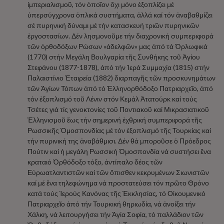
ἰμπεριαλισμοῦ, τόν ὁποῖον ὄχι μόνο ἐξοπλίζει μέ
ὑπερσύγχρονα ὁπλικά συστήματα, ἀλλά καί τόν ἀναβαθμίζει
σέ πυρηνική δύναμι μέ τήν κατασκευή τριῶν πυρηνικῶν
ἐργοστασίων. Δέν λησμονοῦμε τήν διαχρονική συμπεριφορά
τῶν ὀρθοδόξων Ρώσων «ἀδελφῶν» μας ἀπό τά Ὀρλωφικά
(1770) στήν Μεγάλη Βουλγαρία τῆς Συνθήκης τοῦ Ἁγίου
Στεφάνου (1877-1878), ἀπό τήν Ἱερά Συμμαχία (1815) στήν
Παλαιστίνιο Ἑταιρεία (1882) διαρπαγῆς τῶν προσκυνημάτων
τῶν Ἁγίων Τόπων ἀπό τό Ἑλληνορθόδοξο Πατριαρχεῖο, ἀπό
τόν ἐξοπλισμό τοῦ Λένιν στόν Κεμάλ Ἀτατούρκ καί τούς
Τσέτες γιά τίς γενοκτονίες τοῦ Ποντιακοῦ καί Μικρασιατικοῦ
Ἑλληνισμοῦ ἕως τήν σημερινή ἐχθρική συμπεριφορά τῆς
Ρωσσικῆς Ὁμοσπονδίας μέ τόν ἐξοπλισμό τῆς Τουρκίας καί
τήν πυρινική της ἀναβάθμισι. Δέν θά μποροῦσε ὁ Πρόεδρος
Πούτιν καί ἡ μεγάλη Ρωσσική Ὁμοσπονδία νά συστήσει ἕνα
κραταιό Ὀρθόδοξο τόξο, ἀντίπαλο δέος τῶν
Εὐρωατλαντιστῶν καί τῶν ὄπισθεν κεκρυμένων Σιωνιστῶν
καί μέ ἕνα τηλεφώνημα νά προστατεύσει τόν πρῶτο Θρόνο
κατά τούς Ἱερούς Κανόνας τῆς Ἐκκλησίας, τό Οἰκουμενικό
Πατριαρχεῖο ἀπό τήν Τουρκική θηριωδία, νά ἀνοίξει τήν
Χάλκη, νά λειτουργήσει τήν Ἁγία Σοφία, τό παλλάδιον τῶν