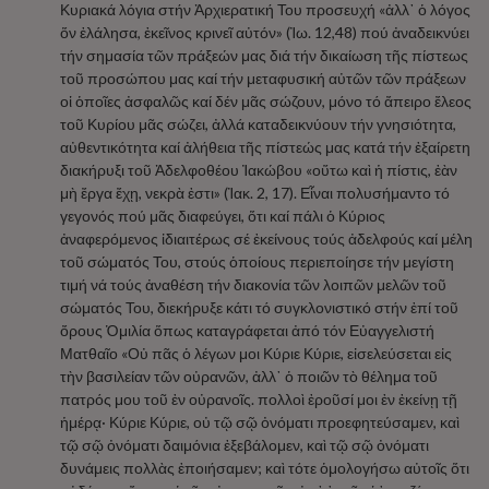
Κυριακά λόγια στήν Ἀρχιερατική Του προσευχή «ἀλλ᾿ ὁ λόγος
ὅν ἐλάλησα, ἐκεῖνος κρινεῖ αὐτόν» (Ἰω. 12,48) πού ἀναδεικνύει
τήν σημασία τῶν πράξεών μας διά τήν δικαίωση τῆς πίστεως
τοῦ προσώπου μας καί τήν μεταφυσική αὐτῶν τῶν πράξεων
οἱ ὁποῖες ἀσφαλῶς καί δέν μᾶς σώζουν, μόνο τό ἄπειρο ἔλεος
τοῦ Κυρίου μᾶς σώζει, ἀλλά καταδεικνύουν τήν γνησιότητα,
αὐθεντικότητα καί ἀλήθεια τῆς πίστεώς μας κατά τήν ἐξαίρετη
διακήρυξι τοῦ Ἀδελφοθέου Ἰακώβου «οὕτω καὶ ἡ πίστις, ἐὰν
μὴ ἔργα ἔχῃ, νεκρὰ ἐστι» (Ἰακ. 2, 17). Εἶναι πολυσήμαντο τό
γεγονός πού μᾶς διαφεύγει, ὅτι καί πάλι ὁ Κύριος
ἀναφερόμενος ἰδιαιτέρως σέ ἐκείνους τούς ἀδελφούς καί μέλη
τοῦ σώματός Του, στούς ὁποίους περιεποίησε τήν μεγίστη
τιμή νά τούς ἀναθέση τήν διακονία τῶν λοιπῶν μελῶν τοῦ
σώματός Του, διεκήρυξε κάτι τό συγκλονιστικό στήν ἐπί τοῦ
ὄρους Ὁμιλία ὅπως καταγράφεται ἀπό τόν Εὐαγγελιστή
Ματθαῖο «Οὐ πᾶς ὁ λέγων μοι Κύριε Κύριε, εἰσελεύσεται εἰς
τὴν βασιλείαν τῶν οὐρανῶν, ἀλλ᾿ ὁ ποιῶν τὸ θέλημα τοῦ
πατρός μου τοῦ ἐν οὐρανοῖς. πολλοὶ ἐροῦσί μοι ἐν ἐκείνῃ τῇ
ἡμέρᾳ· Κύριε Κύριε, οὐ τῷ σῷ ὀνόματι προεφητεύσαμεν, καὶ
τῷ σῷ ὀνόματι δαιμόνια ἐξεβάλομεν, καὶ τῷ σῷ ὀνόματι
δυνάμεις πολλὰς ἐποιήσαμεν; καὶ τότε ὁμολογήσω αὐτοῖς ὅτι