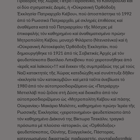
Πρόεδρος τῆς Χώρας Πέτρο Ποροσένκο, τό Κοινοβούλιο καί
οἱ δύο σχισματικές Δομές, ἡ «Οὐκρανική Ὀρθόδοξη
Ἐκκλησία-Πατριαρχεῖο Κιέβου», πού ἀποσπάστηκε τό 1992
ἀπό τό Ρωσσικό Πατριαρχεῖο, μέ σκληρές ἐπιθέσεις καί
ἀναθέματα κατά τοῦ Πατριαρχείου τῆς Μόσχας μέ
ἐπικεφαλής τόν καθηρημένο καί ἀναθεματισμένο πρώην
Μητροπολίτη Κιέβου, μοναχό Φιλάρετο (Ντενισένκο) καί ἡ
«Οὐκρανική Αὐτοκέφαλη Ὀρθόδοξη Ἐκκλησία», πού
δημιουργήθηκε τό 1921 ἀπό τίς Σοβιετικές Ἀρχές μέ τόν
ψευδεπίσκοπο Βασίλειο Λιπκίβσκυ πού χειροτονήθηκε ἀπό
«ἱερεῖς καί λαϊκούς»!!! καί ἕνεκεν τῆς συμπράξεώς της μέ τούς
Ναζί κατακτητές τῆς Χώρας κατεδιώχθη καί συνέπτυξε δῆθεν
«ἐκκλησία τῶν κατακομβῶν» καί μετά ταῦτα ἀνεβίωσε τό
1980 ἀπό τόν αὐτοπροσδιοριζόμενο ὡς «Πατριάρχη»
Μστισλάβ πού ζοῦσε στή Δύση καί διοικεῖτο ἀπό τόν
αὐτοπροσδιοριζόμενο ὡς «Μητροπολίτη Κιέβου καί πάσης
Οὐκρανίας» Μακάριο Μαλέτιτς, καθηρημένο πρώην Ἱερέα τῆς
Ρωσσικῆς Ἐκκλησίας «χειροτονημένο» ψευδεπίσκοπο ἀπό
τόν καθηρημένο Διάκονό της Βίκτωρα Τσεκάλιν, τραγικό
πρόσωπο μέ πλούσιο «ἱστορικό», ὡς «Ὀρθόδοξος»
ψευδεπίσκοπος, Οὐνίτης, Εὐαγγελικός, Πάστορας,
κατεγνωσμένος δικαστικῶς παιδεραστής, συνταξιοδοτηθείς