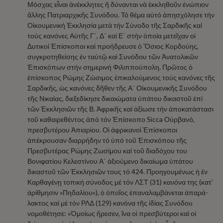
Μόσχας εἶναι ἀνέκκλητες ἤ δύνανται νά ἐκκληθοῦν ἐνώπιον
ἄλλης Πατριαρχικῆς Συνόδου. Τό θέμα αὐτό ἀπησχόλησε τήν
Οἰκουμενική Ἐκκλησία μετά τήν Σύνοδο τῆς Σαρδικῆς καί
τούς κανόνες Αὐτῆς Γ΄, Δ΄ καί Ε΄ στήν ὁποία μετεῖχαν οἱ
Δυτικοί Ἐπίσκοποι καί προήδρευσε ὁ Ὅσιος Κορδούης,
συγκροτηθείσης ἐν ταὐτῷ καί Συνόδου τῶν Ἀνατολικῶν
Ἐπισκόπων στήν σημερινή Φιλιππούπολη. Πρῶτος ὁ
ἐπίσκοπος Ρώμης Ζώσιμος ἐπικαλούμενος τούς κανόνες τῆς
Σαρδικῆς, ὡς κανόνες δῆθεν τῆς Α΄ Οἰκουμενικῆς Συνόδου
τῆς Νικαίας, διεξεδίκησε δικαιώματα ὑπάτου δικαστοῦ ἐπί
τῶν Ἐκκλησιῶν τῆς Β. Ἀφρικῆς καί ἀξίωσε τήν ἀποκατάστασι
τοῦ καθαιρεθέντος ἀπό τόν Ἐπίσκοπο Sicca Οὐρβανό,
πρεσβυτέρου Ἀπιαρίου. Οἱ ἀφρικανοί Ἐπίσκοποι
ἀπέκρουσαν διαρρήδην τό ὑπό τοῦ Ἐπισκόπου τῆς
Πρεσβυτέρας Ρώμης Ζωσίμου καί τοῦ διαδόχου του
Βονιφατίου Κελεστίνου Α΄ ἀξιούμενο δικαίωμα ὑπάτου
δικαστοῦ τῶν Ἐκκλησιῶν τους τό 424. Προηγουμένως ἡ ἐν
Καρθαγένῃ τοπική σύνοδος μέ τόν ΛΣΤ (31) κανόνα της (κατ’
ἀρίθμησιν «Πηδαλίου»), ὁ ὁποῖος ἐπαναλαμβάνεται ἀπαρά-
λακτος καί μέ τόν ΡΛΔ (129) κανόνα τῆς ἰδίας Συνόδου
νομοθέτησε: «Ὁμοίως ἤρεσεν, ἵνα οἱ πρεσβύτεροι καὶ οἱ