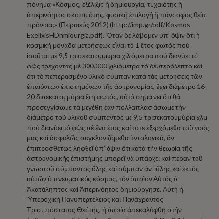
πόνημα «Κόσμος, ἐξέλιξις ἤ δημιουργία, τυχαιότης ἤ
ἀπερινόητος σκοπιμότης, φυσική ἐπιλογή ἤ πάνσοφος θεία
πρόνοια;» (Πειραιεύς 2012) (
http://imp.gr/pdf/Kosmos
ExelixisHDhmiourgia.pdf
). Ὅταν δέ λάβομεν ὑπ’ ὄψιν ὅτι ἡ
κοσμική μονάδα μετρήσεως εἶναι τό 1 ἔτος φωτός πού
ἰσοῦται μέ 9,5 τρισεκατομμύρια χιλιόμετρα πού διανύει τό
φῶς τρέχοντας μέ 300.000 χιλιόμετρα τό δευτερόλεπτο καί
ὅτι τό πεπερασμένο ὑλικό σύμπαν κατά τάς μετρήσεις τῶν
ἐπαϊόντων ἐπιστημόνων τῆς ἀστρονομίας, ἔχει διάμετρο 16-
20 δισεκατομμύρια ἔτη φωτός, αὐτό σημαίνει ὅτι θά
προσεγγίσωμε τά μεγέθη ἐάν πολλαπλασιάσωμε τήν
διάμετρο τοῦ ὑλικοῦ σύμπαντος μέ 9,5 τρισεκατομμύρια χλμ
πού διανύει τό φῶς σέ ἕνα ἔτος καί τότε ἐξερχόμεθα τοῦ νοός
μας καί ἀσφαλῶς συγκλονιζόμεθα ὀντολογικά, ἄν
ἐπιπροσθέτως ληφθεῖ ὑπ’ ὄψιν ὅτι κατά τήν θεωρία τῆς
ἀστρονομικῆς ἐπιστήμης μπορεῖ νά ὑπάρχει καί πέραν τοῦ
γνωστοῦ σύμπαντος ὕλης καί σύμπαν ἀντιΰλης καί ἐκτός
αὐτῶν ὁ πνευματικός κόσμος, τόν ὁποῖον Αὐτός ὁ
Ἀκατάληπτος καί Ἀπερινόητος δημιούργησε. Αὐτή ἡ
Ὑπεροχική Πανυπερτέλειος καί Πανάχραντος
Τρισυπόστατος Θεότης, ἡ ὁποία ἀπεκαλύφθη στήν