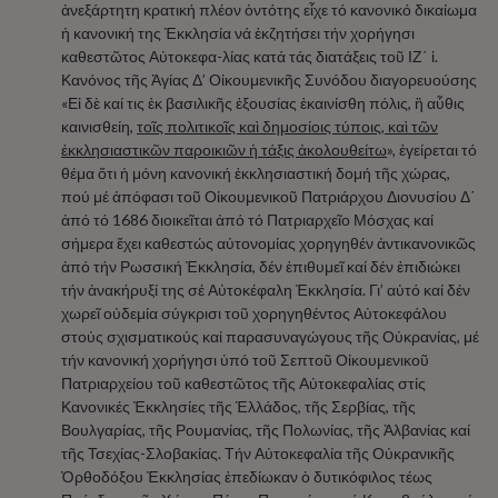
ἀνεξάρτητη κρατική πλέον ὀντότης εἶχε τό κανονικό δικαίωμα
ἡ κανονική της Ἐκκλησία νά ἐκζητήσει τήν χορήγησι
καθεστῶτος Αὐτοκεφα-λίας κατά τάς διατάξεις τοῦ ΙΖ΄ ἱ.
Κανόνος τῆς Ἁγίας Δ’ Οἰκουμενικῆς Συνόδου διαγορευούσης
«Εἰ δὲ καί τις ἐκ βασιλικῆς ἐξουσίας ἐκαινίσθη πόλις, ἢ αὖθις
καινισθείη,
τοῖς πολιτικοῖς καὶ δημοσίοις τύποις, καὶ τῶν
ἐκκλησιαστικῶν παροικιῶν ἡ τάξις ἀκολουθείτω
», ἐγείρεται τό
θέμα ὅτι ἡ μόνη κανονική ἐκκλησιαστική δομή τῆς χώρας,
πού μέ ἀπόφασι τοῦ Οἰκουμενικοῦ Πατριάρχου Διονυσίου Δ΄
ἀπό τό 1686 διοικεῖται ἀπό τό Πατριαρχεῖο Μόσχας καί
σήμερα ἔχει καθεστώς αὐτονομίας χορηγηθέν ἀντικανονικῶς
ἀπό τήν Ρωσσική Ἐκκλησία, δέν ἐπιθυμεῖ καί δέν ἐπιδιώκει
τήν ἀνακήρυξί της σέ Αὐτοκέφαλη Ἐκκλησία. Γι’ αὐτό καί δέν
χωρεῖ οὐδεμία σύγκρισι τοῦ χορηγηθέντος Αὐτοκεφάλου
στούς σχισματικούς καί παρασυναγώγους τῆς Οὐκρανίας, μέ
τήν κανονική χορήγησι ὑπό τοῦ Σεπτοῦ Οἰκουμενικοῦ
Πατριαρχείου τοῦ καθεστῶτος τῆς Αὐτοκεφαλίας στίς
Κανονικές Ἐκκλησίες τῆς Ἑλλάδος, τῆς Σερβίας, τῆς
Βουλγαρίας, τῆς Ρουμανίας, τῆς Πολωνίας, τῆς Ἀλβανίας καί
τῆς Τσεχίας-Σλοβακίας. Τήν Αὐτοκεφαλία τῆς Οὐκρανικῆς
Ὀρθοδόξου Ἐκκλησίας ἐπεδίωκαν ὁ δυτικόφιλος τέως