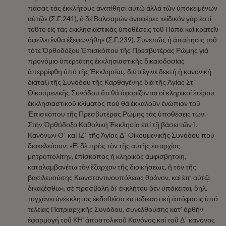
πάσας τάς ἐκκλήτους ἀνατίθησι αὐτῷ ἀλλά τῶν ὑποκειμένων
αὐτῷ» (Σ.Γ.241), ὁ δέ Βαλσαμών ἀναφέρει: «εἰδικόν γάρ ἐστί
τοῦτο εἰς τάς ἐκκλησιαστικάς ὑποθέσεις τοῦ Πάπα καί κρατεῖν
ὀφείλει ἔνθα ἐξεφωνήθη» (Σ.Γ.239). Συνεπῶς ἡ ἀπαίτησις τοῦ
τότε Ὀρθοδόξου Ἐπισκόπου τῆς Πρεσβυτέρας Ρώμης γιά
προνόμιο ὑπερτάτης ἐκκλησιαστικῆς δικαιοδοσίας
ἀπερρίφθη ὑπό τῆς Ἐκκλησίας, διότι ἔγινε δεκτή ἡ κανονική
διάταξι τῆς Συνόδου τῆς Καρθαγένης διά τῆς Ἁγίας Στ΄
Οἰκουμενικῆς Συνόδου ὅτι θά ἀφορίζονται οἱ κληρικοί ἑτέρου
ἐκκλησιαστικοῦ κλίματος πού θά ἐκκαλοῦν ἐνώπιον τοῦ
Ἐπισκόπου τῆς Πρεσβυτέρας Ρώμης τάς ὑποθέσεις των.
Στήν Ὀρθόδοξο Καθολική Ἐκκλησία ἐπί τῇ βάσει τῶν Ἱ.
Κανόνων Θ΄ καί ΙΖ΄ τῆς Ἁγίας Δ΄ Οἰκουμενικῆς Συνόδου πού
διακελεύουν: «Εἰ δὲ πρὸς τὸν τῆς αὐτῆς ἐπαρχίας
μητροπολίτην, ἐπίσκοπος ἤ κληρικὸς ἀμφισβητοίη,
καταλαμβανέτω τὸν ἔξαρχον τῆς διοικήσεως, ἢ τὸν τῆς
βασιλευούσης Κωνσταντινουπόλεως θρόνον, καὶ ἐπ’ αὐτῷ
δικαζέσθω», σέ προσβολή δι’ ἐκκλήτου δέν ὑπόκειται, δηλ.
τυγχάνει ἀνέκκλητος ἐκδοθεῖσα καταδικαστική ἀπόφασις ὑπό
τελείας Πατριαρχικῆς Συνόδου, συνελθούσης κατ’ ὀρθήν
ἐφαρμογή τοῦ ΚΗ΄ἀποστολικοῦ Κανόνος καί τοῦ Δ΄ κανόνος