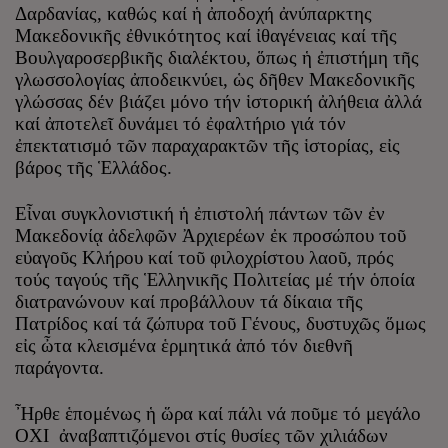
Δαρδανίας, καθώς καί ἡ ἀποδοχή ἀνύπαρκτης
Μακεδονικῆς ἐθνικότητος καί ἰθαγένειας καί τῆς
Βουλγαροσερβικῆς διαλέκτου, ὅπως ἡ ἐπιστήμη τῆς
γλωσσολογίας ἀποδεικνύει, ὡς δῆθεν Μακεδονικῆς
γλώσσας δέν βιάζει μόνο τήν ἱστορική ἀλήθεια ἀλλά
καί ἀποτελεῖ δυνάμει τό ἐφαλτήριο γιά τόν
ἐπεκτατισμό τῶν παραχαρακτῶν τῆς ἱστορίας, εἰς
βάρος τῆς Ἑλλάδος.
Εἶναι συγκλονιστική ἡ ἐπιστολή πάντων τῶν ἐν
Μακεδονίᾳ ἀδελφῶν Ἀρχιερέων ἐκ προσώπου τοῦ
εὐαγοῦς Κλήρου καί τοῦ φιλοχρίστου λαοῦ, πρός
τούς ταγούς τῆς Ἑλληνικῆς Πολιτείας μέ τήν ὁποία
διατρανώνουν καί προβάλλουν τά δίκαια τῆς
Πατρίδος καί τά ζώπυρα τοῦ Γένους, δυστυχῶς ὅμως
εἰς ὦτα κλεισμένα ἑρμητικά ἀπό τόν διεθνῆ
παράγοντα.
Ἦρθε ἑπομένως ἡ ὥρα καί πάλι νά ποῦμε τό μεγάλο
ΟΧΙ ἀναβαπτιζόμενοι στίς θυσίες τῶν χιλιάδων