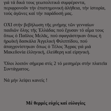
γιά τά δικά τους γεωπολιτικά συμφέροντα,
περιφρονοῦν τήν ἐπιστημονική ἀλήθεια, τήν ἱστορία,
τούς ἀγῶνες καί τήν παράδοσή μας.
ΟΧΙ στήν βεβήλωση τῆς μνήμης τῶν γενναίων
παιδιῶν ὅλης τῆς Ἑλλάδας πού ἔχυσαν τό αἷμα τους
ὅπως ὁ Παῦλος Μελᾶς, πού σφαγιάστηκαν ὅπως ἡ
ἡρωϊκή δασκάλα Ἀγγελική Φιλιππίδου, πού
ἀπαγχονίστηκαν ὅπως ὁ Τέλος Ἄγρας γιά μιά
Μακεδονία ἑλληνική, ἐλεύθερη καί εἰρηνική.
Ὅλοι λοιπόν σήμερα στίς 2 τό μεσημέρι στήν πλατεῖα
Συντάγματος.
Νά μήν λείψει κανείς !
Μέ θερμές εὐχές καί εὐλογίες