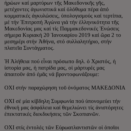
ἡρώων καί μαρτύρων τῆς Μακεδονικῆς γῆς,
μετέχοντες ἀγωνιστικά καί ὁλόθυμα πέρα ἀπό
κομματικές ἀγκυλώσεις, ὑπολογισμούς καί τερτίπια,
μέ τήν Ἐπιτροπή Ἀγώνα γιά τήν ἑλληνικότητα τῆς
Μακεδονίας μας καί τίς Παμμακεδονικές Ἑνώσεις
σήμερα Κυριακή 20 Ἰανουαρίου 2019 καί ὥρα 2 το
μεσημέρι στήν Ἀθήνα, στό συλλαλητήριο, στήν
πλατεῖα Συντάγματος.
Ἡ Ἀλήθεια πού εἶναι πρόσωπο δηλ. ὁ Χριστός, ἡ
ἱστορία μας, ἡ πατρίδα μας, οἱ μάρτυρές μας
ἀπαιτοῦν ἀπό ἐμᾶς νά βροντοφωνάξουμε:
ΟΧΙ στήν παραχώρηση τοῦ ὀνόματος ΜΑΚΕΔΟΝΙΑ
ΟΧΙ σέ μία κίβδηλη Συμφωνία πού ὑπονομεύει τήν
ἐθνική μας ἀσφάλεια καί θεμελιώνει τίς ἀνιστόρητες
ἐπεκτατικές διεκδικήσεις τῶν Σκοπιανῶν.
ΟΧΙ στίς ἐντολές τῶν Εὐρωατλαντιστῶν οἱ ὁποῖοι