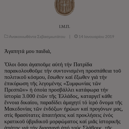
Ι.Μ.Π.
Ανακοινωθέντα Σεβασμιωτάτου
|
14 Ιανουαρίου 2019
Ἀγαπητά μου παιδιά,
Ὅλοι ὅσοι ἀγαποῦμε αὐτή τήν Πατρίδα
παρακολουθοῦμε τήν συντονισμένη προσπάθεια τοῦ
πολιτικοῦ κόσμου, ἔσωθεν καί ἔξωθεν γιά τήν
ἐπικύρωση τῆς λεγομένης «Συμφωνίας τῶν
Πρεσπῶν» ἡ ὁποία προσβάλλει κατάφωρα τήν
ἱστορία 3.000 ἐτῶν τῆς Ἑλλάδος, καταργεῖ κάθε
ἔννοια δικαίου, παραδίδει ἀμαχητί τό ἱερό ὄνομα τῆς
Μακεδονίας τῶν ἐνδόξων ἡρώων καί προγόνων μας,
στίς θρασύτατες ἀπαιτήσεις καί προκλήσεις ἑνός
κρατικοῦ ὑβριδικοῦ μορφώματος καί μιᾶς ἱστορικῆς
ἀπάτης γιά τήν διαρπαγή ἀπό τούς Σλάβους, τῆς