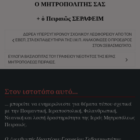
Ο ΜΗΤΡΟΠΟΛΙΤΗΣ ΣΑΣ
+ ὁ Πειραιῶς ΣΕΡΑΦΕΙΜ
ΔΩΡΕΆ ΥΠΕΡΣΎΓΧΡΟΝΟΥ ΣΧΟΛΙΚΟΎ ΛΕΩΦΟΡΕΊΟΥ ΑΠΌ ΤΟΝ
ΕΒΕΠ, ΣΤΑ ΕΚΠΑΙΔΕΥΤΉΡΙΑ ΤΗΣ Ι.Μ.Π. ΑΝΑΚΟΊΝΩΣΕ Ο ΠΡΌΕΔΡΟΣ
ΣΤΟΝ ΣΕΒΑΣΜΙΏΤΑΤΟ.
ΕΥΛΟΓΊΑ ΒΑΣΙΛΌΠΙΤΑΣ ΤΟΥ ΓΡΑΦΕΊΟΥ ΝΕΌΤΗΤΟΣ ΤΗΣ ΙΕΡΆΣ
ΜΗΤΡΟΠΌΛΕΩΣ ΠΕΙΡΑΙΏΣ.
Στον ιστοτόπο αυτό…
... μπορείτε να ενημερώνεστε για θέματα τύπου σχετικά
με την Ποιμαντική, Ιεραποστολική, Φιλανθρωπική,
Νεανική και λοιπή δραστηριότητα της Ιεράς Μητροπόλεως
Πειραιώς.
Ο Διευθυντής Ιδιαιτέρου Γραφείου Σεβασμιωτάτου,