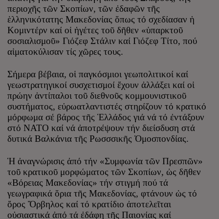
περιοχῆς τῶν Σκοπίων, τῶν ἐδαφῶν τῆς
ἑλληνικότατης Μακεδονίας ὅπως τό σχεδίασαν ἡ
Κομιντέρν καί οἱ ἡγέτες τοῦ δῆθεν «ὑπαρκτοῦ
σοσιαλισμοῦ» Γιόζεφ Στάλιν καί Γιόζεφ Τίτο, πού
αἱματοκύλισαν τίς χῶρες τους.
Σήμερα βέβαια, οἱ παγκόσμιοι γεωπολιτικοί καί
γεωστρατηγικοί συσχετισμοί ἔχουν ἀλλάξει καί οἱ
πρώην ἀντίπαλοι τοῦ διεθνοῦς κομμουνιστικοῦ
συστήματος, εὐρωατλαντιστές στηρίζουν τό κρατικό
μόρφωμα σέ βάρος τῆς Ἑλλάδος γιά νά τό ἐντάξουν
στό ΝΑΤΟ καί νά ἀποτρέψουν τήν διείσδυση στά
δυτικά Βαλκάνια τῆς Ρωσσσικῆς Ὀμοσπονδίας.
Ἡ ἀναγνώρισις ἀπό τήν «Συμφωνία τῶν Πρεσπῶν»
τοῦ κρατικοῦ μορφώματος τῶν Σκοπίων, ὡς δῆθεν
«Βόρειας Μακεδονίας» τήν στιγμή πού τά
γεωγραφικά ὅρια τῆς Μακεδονίας, φτάνουν ὡς τό
ὄρος Ὄρβηλος καί τό κρατίδιο ἀποτελεῖται
οὐσιαστικά ἀπό τά ἐδάφη τῆς Παιονίας καί