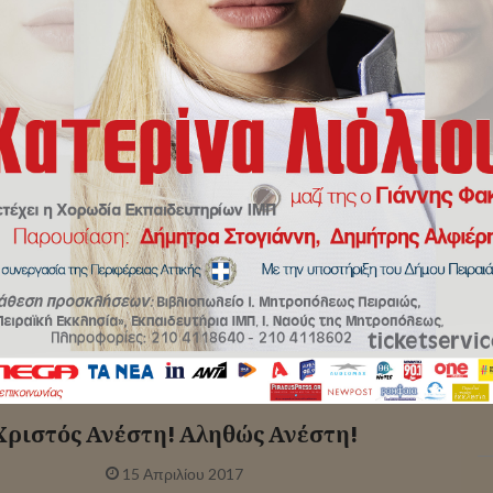
Αρχική
/
Αναζήτηση
ετή Εγκαινίων νέων εγκαταστάσεων
φωνικού Σταθμού “Πειραϊκή Εκκλησία
91,2FM”
25 Απριλίου 2017
α των νέων εγκαταστάσεων του Ραδιοφωνικού Σταθμού
Εκκλησία 91,2FM» τέλεσε χθες Τρίτη 25 Απριλίου 2017, ο
Κ
τατος Μητροπολίτης Πειραιώς κ. Σεραφείμ. Πρόκειται
για…
τ
Χριστός Ανέστη! Αληθώς Ανέστη!
15 Απριλίου 2017