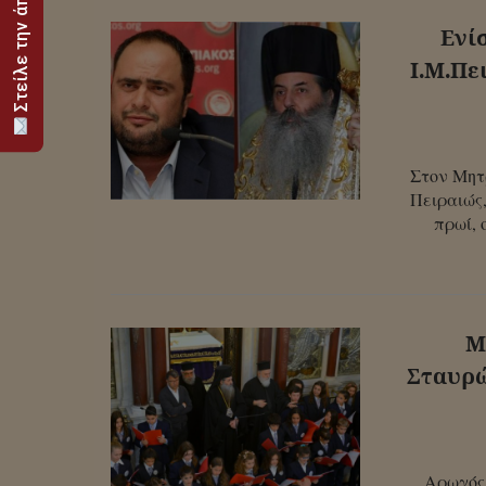
Στείλε την άποψή σου
Ενί
Ι.Μ.Πε
Στον Μητ
Πειραιώς,
πρωί,
Μ
Σταυρώ
Aρωγός 