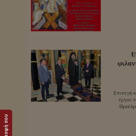
Ε
φιλαν
Επιταγή α
έργου τ
Προέδρ