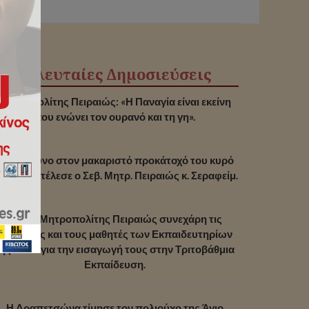
Τελευταίες Δημοσιεύσεις
Μητροπολίτης Πειραιώς: «Η Παναγία είναι εκείνη
που ενώνει τον ουρανό και τη γη».
Μνημόσυνο στον μακαριστό προκάτοχό του κυρό
αλλίνικο τέλεσε ο Σεβ. Μητρ. Πειραιώς κ. Σεραφείμ.
Ο Σεβ. Μητροπολίτης Πειραιώς συνεχάρη τις
μαθήτριες και τους μαθητές των Εκπαιδευτηρίων
ης Ι.Μ.Π. για την εισαγωγή τους στην Τριτοβάθμια
Εκπαίδευση.
Η Δραπετσώνα τίμησε τον πολιούχο της Άγιο