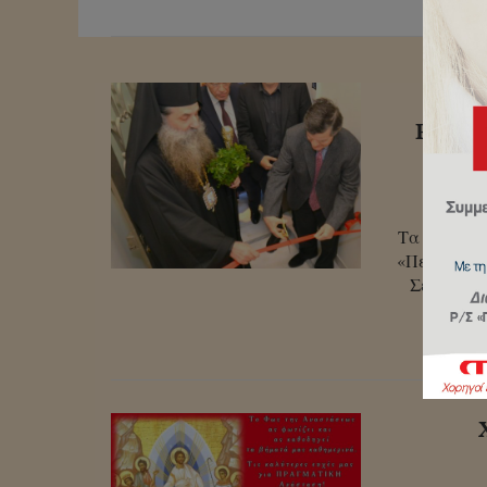
Τελ
Ραδιο
Τα εγκαίνι
«Πειραϊκή 
Σεβασμιώ