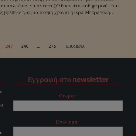
και παλεύουν να ανταπεξέλθουν στις καθημερινές τους
ες βρέθηκε για μια ακόμη χρονιά η Ιερά Μητρόπολη…
247
248
…
276
ΕΠΌΜΕΝΑ
Εγγραφή στο newsletter
υ
Όνομα:
τα
Επώνυμο:
ν